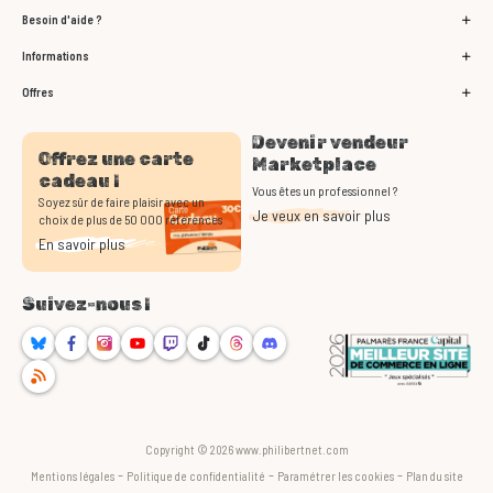
Besoin d'aide ?
Informations
Offres
Devenir vendeur
Offrez une carte
Marketplace
cadeau !
Vous êtes un professionnel ?
Soyez sûr de faire plaisir avec un
Je veux en savoir plus
choix de plus de 50 000 références
En savoir plus
Suivez-nous !
Bluesky
Facebook
Instagram
Youtube
Twitch
TikTok
Threads
Discord
RSS
Copyright © 2026 www.philibertnet.com
-
-
-
Mentions légales
Politique de confidentialité
Paramétrer les cookies
Plan du site