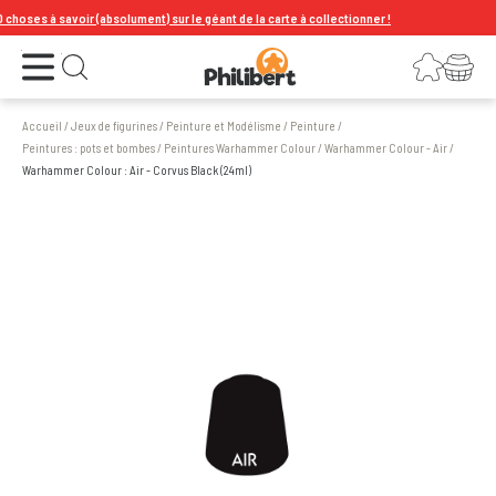
oses à savoir (absolument) sur le géant de la carte à collectionner !
Ouvrir le menu
Connexion
Votre panier
Ouvrir la recherche
Accueil
/
Jeux de figurines
/
Peinture et Modélisme
/
Peinture
/
Peintures : pots et bombes
/
Peintures Warhammer Colour
/
Warhammer Colour - Air
/
Warhammer Colour : Air - Corvus Black (24ml)