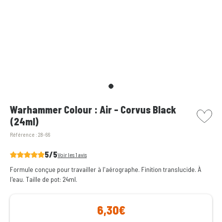
picto w
Warhammer Colour : Air - Corvus Black
(24ml)
Référence :
28-66
5/5
Voir les 1 avis
Formule conçue pour travailler à l'aérographe. Finition translucide. À
l'eau. Taille de pot: 24ml.
6,30€