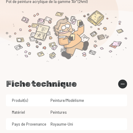
Pot de peinture acrylique de la gamme
"Air"
(24ml)
Fiche technique
Produit(s)
Peinture/Modélisme
Matériel
Peintures
Pays de Provenance
Royaume-Uni