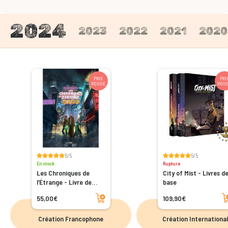
2024
2023
2022
2021
2020
PRIX
PRI
ROUGE
ROU
5/5
5/5
En stock
Rupture
Les Chroniques de
City of Mist - Livres d
l’Étrange - Livre de
base
base
Ajouter au panier
Ajoute
55,00€
109,90€
Création Francophone
Création Internationa