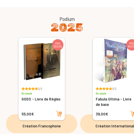
Podium
2025
PRIX
PRI
ROUGE
ROU
5/5
5/5
En stock
En stock
GODS - Livre de Règles
Fabula Ultima - Livre
de base
Ajouter au panier
Ajoute
55,00€
39,00€
Création Francophone
Création Internationa