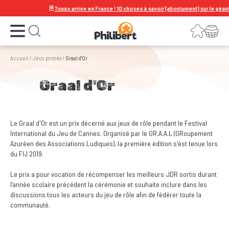
🃏
Topps arrive en France ! 10 choses à savoir (absolument) sur le géant de
Ouvrir le menu
Connexion
Votre panier
Ouvrir la recherche
Accueil
/
Jeux primés
/
Graal d'Or
Graal d'Or
Le Graal d'Or est un prix décerné aux jeux de rôle pendant le Festival
International du Jeu de Cannes. Organisé par le GR.A.A.L (GRoupement
Azuréen des Associations Ludiques), la première édition s'est tenue lors
du FIJ 2019.
Le prix a pour vocation de récompenser les meilleurs JDR sortis durant
l’année scolaire précédent la cérémonie et souhaite inclure dans les
discussions tous les acteurs du jeu de rôle afin de fédérer toute la
communauté.