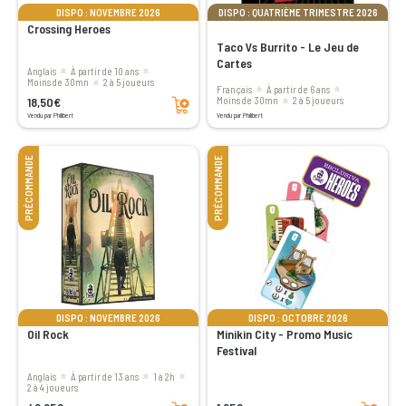
DISPO : NOVEMBRE 2026
DISPO : QUATRIÈME TRIMESTRE 2026
Crossing Heroes
Taco Vs Burrito - Le Jeu de
Cartes
Anglais
à partir de 10 ans
moins de 30mn
2 à 5 joueurs
Français
à partir de 6 ans
Ajouter au panier
18,50€
moins de 30mn
2 à 5 joueurs
Vendu par Philibert
Vendu par Philibert
PRÉCOMMANDE
PRÉCOMMANDE
DISPO : NOVEMBRE 2026
DISPO : OCTOBRE 2026
Oil Rock
Minikin City - Promo Music
Festival
Anglais
à partir de 13 ans
1 à 2h
2 à 4 joueurs
Ajouter au panier
Ajouter au panier