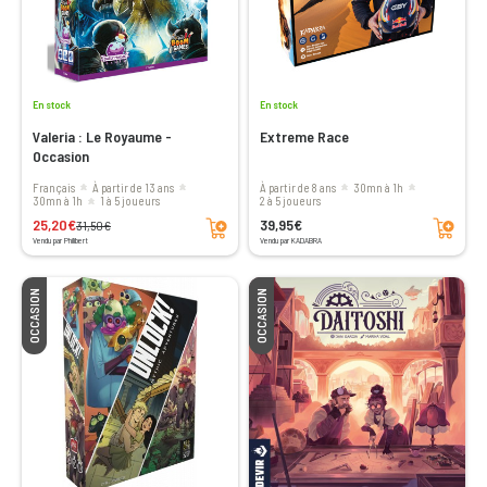
En stock
En stock
Valeria : Le Royaume -
Extreme Race
Occasion
Français
à partir de 13 ans
à partir de 8 ans
30mn à 1h
30mn à 1h
1 à 5 joueurs
2 à 5 joueurs
Ajouter au panier
Ajouter au panier
25,20€
39,95€
31,50€
Vendu par Philibert
Vendu par KADABRA
OCCASION
OCCASION