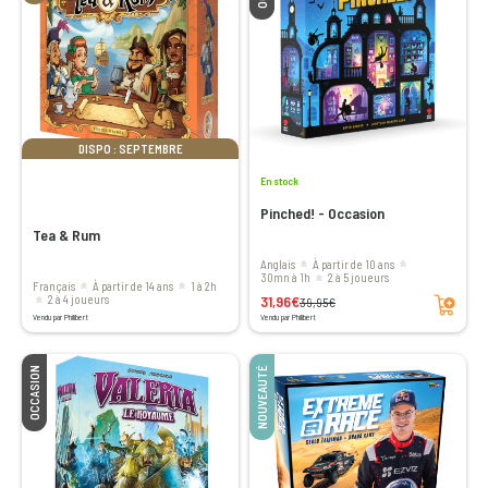
DISPO : SEPTEMBRE
En stock
Pinched! - Occasion
Tea & Rum
Anglais
à partir de 10 ans
30mn à 1h
2 à 5 joueurs
Français
à partir de 14 ans
1 à 2h
Ajouter au panier
31,96€
2 à 4 joueurs
39,95€
Vendu par Philibert
Vendu par Philibert
OCCASION
NOUVEAUTÉ