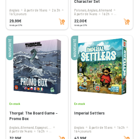
Character Set
Anglais
à partir de 16 ans
2 à 3h
Polonais, Anglais, Allemand
1 à 5 joueurs
à partir de 14 ans
1 à 2h
Ajouter au panier
Ajouter au panier
1 à 4 joueurs
29,99€
22,00€
Vendu par EPN
Vendu par EPN
NOUVEAUTÉ
NOUVEAUTÉ
En stock
En stock
Thorgal: The Board Game –
Imperial Settlers
Promo Box
Anglais, Allemand, Espagnol, ...
Anglais
à partir de 10 ans
1 à 2h
à partir de 14 ans
1 à 2h
1 à 4 joueurs
Ajouter au panier
Ajouter au panier
1 à 4 joueurs
32,99€
43,99€