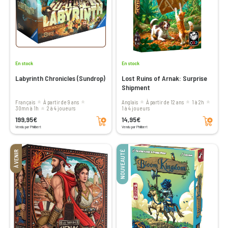
En stock
En stock
Labyrinth Chronicles (Sundrop)
Lost Ruins of Arnak: Surprise
Shipment
Français
à partir de 9 ans
Anglais
à partir de 12 ans
1 à 2h
30mn à 1h
2 à 4 joueurs
1 à 4 joueurs
Ajouter au panier
Ajouter au panier
199,95€
14,95€
Vendu par Philibert
Vendu par Philibert
À VENIR
NOUVEAUTÉ