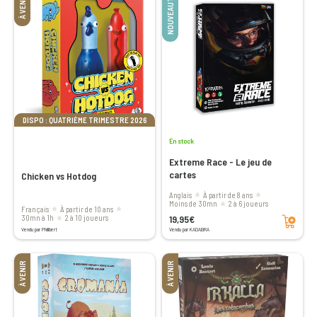
À VENIR
NOUVEAUTÉ
DISPO : QUATRIÈME TRIMESTRE 2026
En stock
Extreme Race - Le jeu de
cartes
Chicken vs Hotdog
Anglais
à partir de 8 ans
moins de 30mn
2 à 6 joueurs
Français
à partir de 10 ans
Ajouter au panier
19,95€
30mn à 1h
2 à 10 joueurs
Vendu par Philibert
Vendu par KADABRA
À VENIR
À VENIR