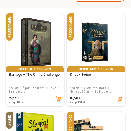
PRÉCOMMANDE
PRÉCOMMANDE
DISPO : DÉCEMBRE 2026
DISPO : NOVEMBRE 2026
Barrage - The China Challenge
Knock Twice
Anglais
à partir de 14 ans
1 à 2h
Anglais
à partir de 10 ans
1 à 4 joueurs
moins de 30mn
3 à 8 joueurs
Ajouter au panier
Ajouter au panier
27,95€
16,50€
Vendu par Philibert
Vendu par Philibert
À VENIR
PRÉCOMMANDE