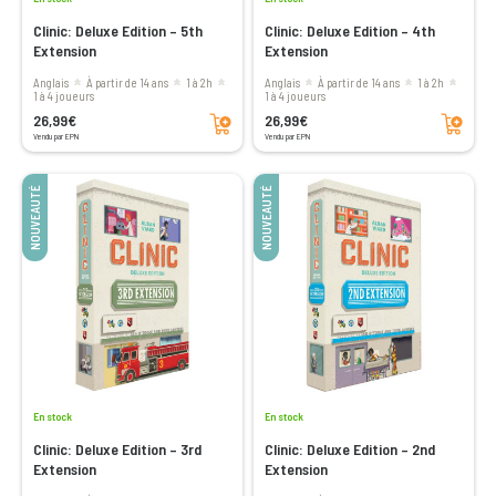
Clinic: Deluxe Edition – 5th
Clinic: Deluxe Edition – 4th
Extension
Extension
Anglais
à partir de 14 ans
1 à 2h
Anglais
à partir de 14 ans
1 à 2h
1 à 4 joueurs
1 à 4 joueurs
Ajouter au panier
Ajouter au panier
26,99€
26,99€
Vendu par EPN
Vendu par EPN
NOUVEAUTÉ
NOUVEAUTÉ
En stock
En stock
Clinic: Deluxe Edition – 3rd
Clinic: Deluxe Edition – 2nd
Extension
Extension