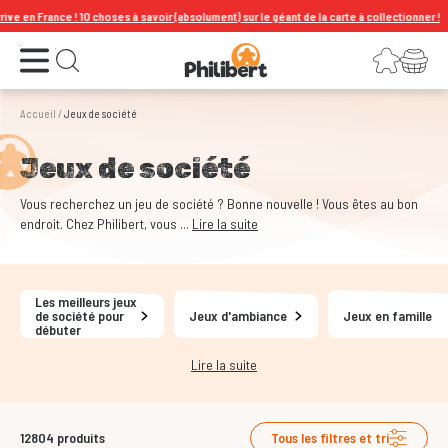
0 choses à savoir (absolument) sur le géant de la carte à collectionner !
Ouvrir le menu
Connexion
Votre panier
Ouvrir la recherche
Accueil
/
Jeux de société
Jeux de société
Vous recherchez un jeu de société ? Bonne nouvelle ! Vous êtes au bon
endroit. Chez Philibert, vous ...
Lire la suite
Les meilleurs jeux
de société pour
Jeux d'ambiance
Jeux en famille
débuter
Lire la suite
12804
produits
Tous les filtres et tri