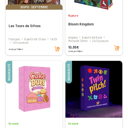
DISPO : SEPTEMBRE
Rupture
Bloom Kingdom
Les Tours de Sifnos
Anglais
à partir de 8 ans
Français
à partir de 13 ans
1 à 2h
moins de 30mn
2 à 5 joueurs
1 à 4 joueurs
Ajouter au panier
Ajouter au panier
10,95€
Vendu par Philibert
Vendu par Philibert
NOUVEAUTÉ
NOUVEAUTÉ
En stock
En stock