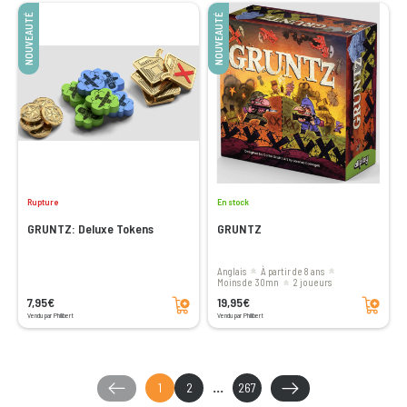
NOUVEAUTÉ
NOUVEAUTÉ
Rupture
En stock
GRUNTZ: Deluxe Tokens
GRUNTZ
Anglais
à partir de 8 ans
moins de 30mn
2 joueurs
Ajouter au panier
Ajouter au panier
7,95€
19,95€
Vendu par Philibert
Vendu par Philibert
1
2
...
267