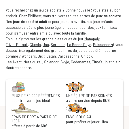
Vous recherchez un jeu de société ? Bonne nouvelle ! Vous êtes au bon
endroit. Chez Philibert, vous trouverez toutes sortes de
jeux de société
.
Des
jeux de société adultes
pour joueurs avertis, aux jeux enfants
accessibles dès le plus jeune âge, en passant par des jeux familiaux
pour s’amuser entre amis ou avec toute la famille.
En plus d’y trouver les grands classiques du jeu (
Monopoly
,
Trivial Pursuit
,
Cluedo
,
Uno
,
Scrabble
,
La Bonne Paye
,
Puissance 4
), vous
découvrirez également des grands titres du jeu de société moderne
comme
7 Wonders
,
Dixit
,
Catan
,
Carcassonne
,
Unlock
,
Les Aventuriers du rail
,
Splendor
,
Skyjo
,
Codenames
,
Time’s Up
et plein
d’autres encore.
PLUS DE 50 000 RÉFÉRENCES
UNE ÉQUIPE DE PASSIONNÉS
pour trouver le jeu idéal
à votre service depuis 1978
FRAIS DE PORT À PARTIR DE
ENVOI SOUS 24H
1,95€
pour profiter et jouer illico
offerts à partir de 60€