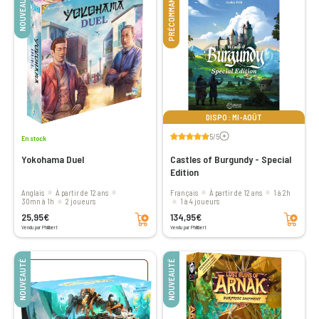
NOUVEAUTÉ
PRÉCOMMANDE
DISPO : MI-AOÛT
Voir les avis
5/5
En stock
Yokohama Duel
Castles of Burgundy - Special
Edition
Anglais
à partir de 12 ans
Français
à partir de 12 ans
1 à 2h
30mn à 1h
2 joueurs
1 à 4 joueurs
Ajouter au panier
Ajouter au panier
25,95€
134,95€
Vendu par Philibert
Vendu par Philibert
NOUVEAUTÉ
NOUVEAUTÉ