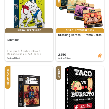
DISPO : SEPTEMBRE
DISPO : NOVEMBRE 2026
Crossing Heroes - Promo Cards
Slambo!
Français
à partir de 6 ans
Ajouter au panier
2,95€
moins de 30mn
2 à 4 joueurs
Vendu par Philibert
Vendu par Philibert
PRÉCOMMANDE
À VENIR