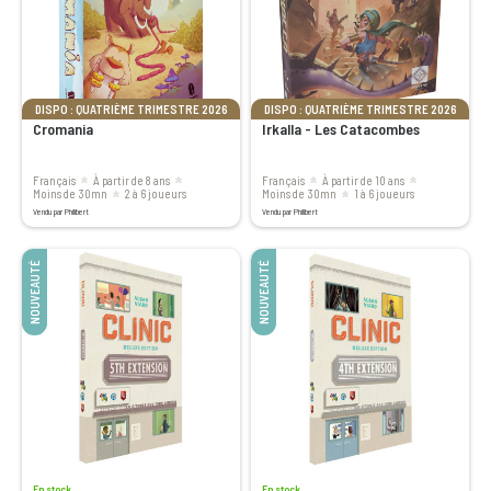
DISPO : QUATRIÈME TRIMESTRE 2026
DISPO : QUATRIÈME TRIMESTRE 2026
Cromania
Irkalla - Les Catacombes
Français
à partir de 8 ans
Français
à partir de 10 ans
moins de 30mn
2 à 6 joueurs
moins de 30mn
1 à 6 joueurs
Vendu par Philibert
Vendu par Philibert
NOUVEAUTÉ
NOUVEAUTÉ
En stock
En stock