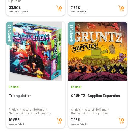
4 joueurs
Ajouter au panier
Ajouter au panier
33,50€
7,95€
Vendu par SOUL GAMES
Vendu par Philibert
NOUVEAUTÉ
NOUVEAUTÉ
En stock
En stock
Triangulation
GRUNTZ: Supplies Expansion
Anglais
à partir de 9 ans
Anglais
à partir de 8 ans
moins de 30mn
3 à 8 joueurs
moins de 30mn
2 joueurs
Ajouter au panier
Ajouter au panier
19,95€
7,95€
Vendu par Philibert
Vendu par Philibert