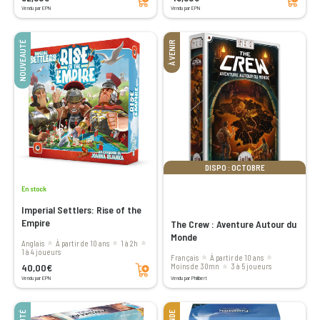
Vendu par EPN
Vendu par EPN
NOUVEAUTÉ
À VENIR
DISPO : OCTOBRE
En stock
Imperial Settlers: Rise of the
Empire
The Crew : Aventure Autour du
Monde
Anglais
à partir de 10 ans
1 à 2h
1 à 4 joueurs
Français
à partir de 10 ans
Ajouter au panier
40,00€
moins de 30mn
3 à 5 joueurs
Vendu par EPN
Vendu par Philibert