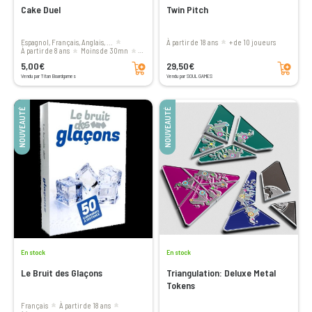
Cake Duel
Twin Pitch
Espagnol, Français, Anglais, ...
à partir de 18 ans
+ de 10 joueurs
à partir de 8 ans
moins de 30mn
Ajouter au panier
Ajouter au panier
2 à 5 joueurs
5,00€
29,50€
Vendu par Titan Boardgames
Vendu par SOUL GAMES
NOUVEAUTÉ
NOUVEAUTÉ
En stock
En stock
Le Bruit des Glaçons
Triangulation: Deluxe Metal
Tokens
Français
à partir de 18 ans