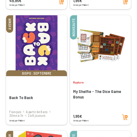
49,95€
1,95€
Vendu par Philibert
Vendu par Philibert
À VENIR
NOUVEAUTÉ
DISPO : SEPTEMBRE
Rupture
My Shelfie - The Dice Game
Bonus
Back To Back
Français
à partir de 8 ans
Ajouter au panier
1,95€
30mn à 1h
2 à 8 joueurs
Vendu par Philibert
Vendu par Philibert