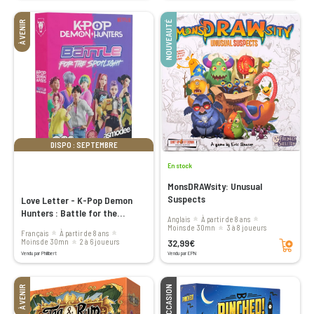
À VENIR
NOUVEAUTÉ
DISPO : SEPTEMBRE
En stock
MonsDRAWsity: Unusual
Suspects
Love Letter - K-Pop Demon
Hunters : Battle for the
Anglais
à partir de 8 ans
Spotlight
moins de 30mn
3 à 8 joueurs
Français
à partir de 8 ans
Ajouter au panier
32,99€
moins de 30mn
2 à 6 joueurs
Vendu par Philibert
Vendu par EPN
À VENIR
OCCASION