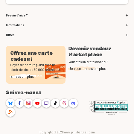
Besoin d'aide ?
Informations
Offres
Devenir vendeur
Offrez une carte
Marketplace
cadeau !
Vous êtes un professionnel ?
Soyez sûr de faire plaisir avec un
Je veux en savoir plus
choix de plus de 50 000 références
En savoir plus
Suivez-nous !
Bluesky
Facebook
Instagram
Youtube
Twitch
TikTok
Threads
Discord
RSS
Copyright © 2026 www.philibertnet.com