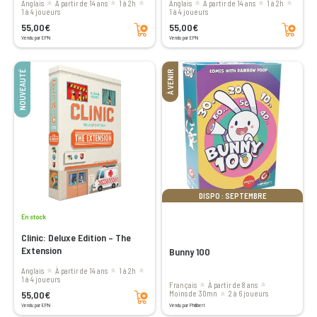
Anglais
à partir de 14 ans
1 à 2h
Anglais
à partir de 14 ans
1 à 2h
1 à 4 joueurs
1 à 4 joueurs
Ajouter au panier
Ajouter au panier
55,00€
55,00€
Vendu par EPN
Vendu par EPN
NOUVEAUTÉ
À VENIR
DISPO : SEPTEMBRE
En stock
Clinic: Deluxe Edition – The
Extension
Bunny 100
Anglais
à partir de 14 ans
1 à 2h
1 à 4 joueurs
Français
à partir de 8 ans
Ajouter au panier
55,00€
moins de 30mn
2 à 6 joueurs
Vendu par EPN
Vendu par Philibert