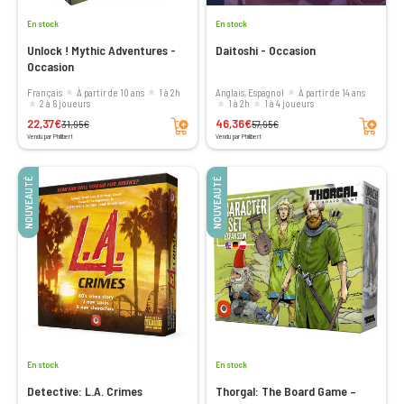
En stock
En stock
Unlock ! Mythic Adventures -
Daitoshi - Occasion
Occasion
Français
à partir de 10 ans
1 à 2h
Anglais, Espagnol
à partir de 14 ans
2 à 6 joueurs
1 à 2h
1 à 4 joueurs
Ajouter au panier
Ajouter au panier
22,37€
46,36€
31,95€
57,95€
Vendu par Philibert
Vendu par Philibert
NOUVEAUTÉ
NOUVEAUTÉ
En stock
En stock
Detective: L.A. Crimes
Thorgal: The Board Game –