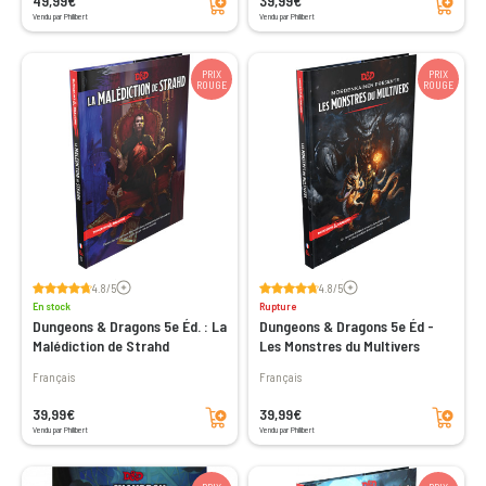
49,99€
39,99€
Vendu par Philibert
Vendu par Philibert
PRIX
PRIX
ROUGE
ROUGE
Voir les avis
Voir les avis
4.8/5
4.8/5
En stock
Rupture
Dungeons & Dragons 5e Éd. : La
Dungeons & Dragons 5e Éd -
Malédiction de Strahd
Les Monstres du Multivers
Français
Français
Ajouter au panier
Ajouter au panier
39,99€
39,99€
Vendu par Philibert
Vendu par Philibert