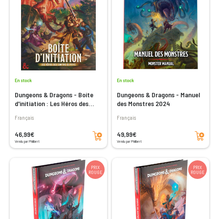
En stock
En stock
Dungeons & Dragons - Boite
Dungeons & Dragons - Manuel
d'initiation : Les Héros des
des Monstres 2024
Confins du Pays
Français
Français
Ajouter au panier
Ajouter au panier
46,99€
49,99€
Vendu par Philibert
Vendu par Philibert
PRIX
PRIX
ROUGE
ROUGE