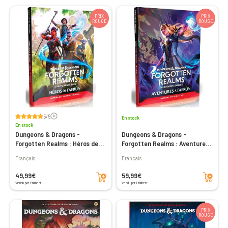
PRIX
PRIX
ROUGE
ROUGE
Voir les avis
5/5
En stock
En stock
Dungeons & Dragons -
Dungeons & Dragons -
Forgotten Realms : Héros de
Forgotten Realms : Aventures
Faerûn
à Faerûn
Français
Français
Ajouter au panier
Ajouter au panier
49,99€
59,99€
Vendu par Philibert
Vendu par Philibert
PRIX
ROUGE