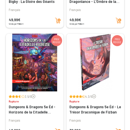
Bigby : La Gloire des Géants
Dragonlance - L'Ombre de la
Reine des Dragons
Français
Français
Ajouter au panier
Ajouter au panier
49,99€
49,99€
Vendu par Philibert
Vendu par Philibert
PRIX
PRIX
ROUGE
ROUGE
Voir les avis
Voir les avis
3.5/5
4.3/5
Rupture
Rupture
Dungeons & Dragons 5e Éd -
Dungeons & Dragons 5e Éd - Le
Horizons de la Citadelle
Trésor Draconique de Fizban
Radieuse
Français
Français
Ajouter au panier
Ajouter au panier