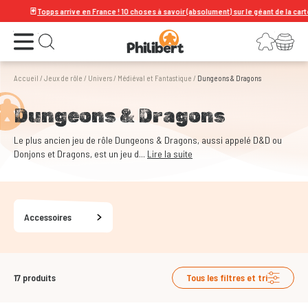

Topps arrive en France ! 10 choses à savoir (absolument) sur le géant de la carte à collec
Ouvrir le menu
Connexion
Votre panier
Ouvrir la recherche
Accueil
/
Jeux de rôle
/
Univers
/
Médiéval et Fantastique
/
Dungeons & Dragons
Dungeons & Dragons
Le plus ancien jeu de rôle Dungeons & Dragons, aussi appelé D&D ou
Donjons et Dragons, est un jeu d...
Lire la suite
Accessoires
17
produits
Tous les filtres et tri