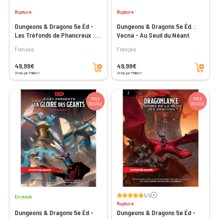
Rupture
Rupture
Dungeons & Dragons 5e Éd -
Dungeons & Dragons 5e Éd. :
Les Tréfonds de Phancreux :
Vecna - Au Seuil du Néant
L'Obélisque Brisé
Français
Français
Ajouter au panier
Ajouter au panier
49,99€
49,99€
Vendu par Philibert
Vendu par Philibert
PRIX
PRIX
ROUGE
ROUGE
Voir les avis
5/5
En stock
Rupture
Dungeons & Dragons 5e Éd -
Dungeons & Dragons 5e Éd -