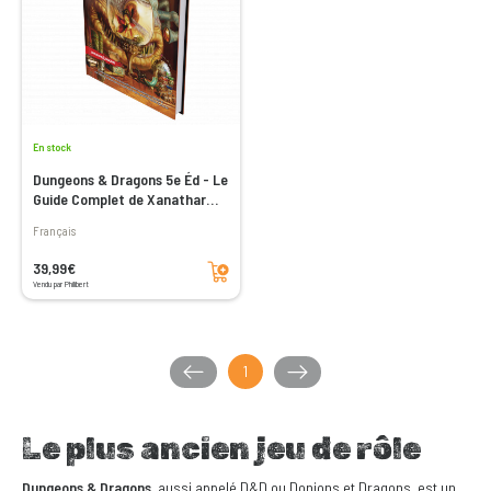
En stock
Dungeons & Dragons 5e Éd - Le
Guide Complet de Xanathar
(Edition 2022)
Français
Ajouter au panier
39,99€
Vendu par Philibert
1
Le plus ancien jeu de rôle
Dungeons & Dragons
, aussi appelé D&D ou Donjons et Dragons, est un