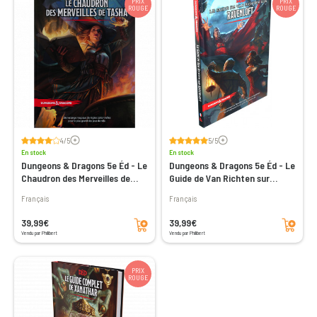
PRIX
PRIX
ROUGE
ROUGE
Voir les avis
Voir les avis
4/5
5/5
En stock
En stock
Dungeons & Dragons 5e Éd - Le
Dungeons & Dragons 5e Éd - Le
Chaudron des Merveilles de
Guide de Van Richten sur
Tasha
Ravenloft
Français
Français
Ajouter au panier
Ajouter au panier
39,99€
39,99€
Vendu par Philibert
Vendu par Philibert
PRIX
ROUGE