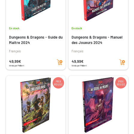
En stock
En stock
Dungeons & Dragons - Guide du
Dungeons & Dragons - Manuel
Maître 2024
des Joueurs 2024
Français
Français
Ajouter au panier
Ajouter au panier
49,99€
49,99€
Vendu par Philibert
Vendu par Philibert
PRIX
PRIX
ROUGE
ROUGE