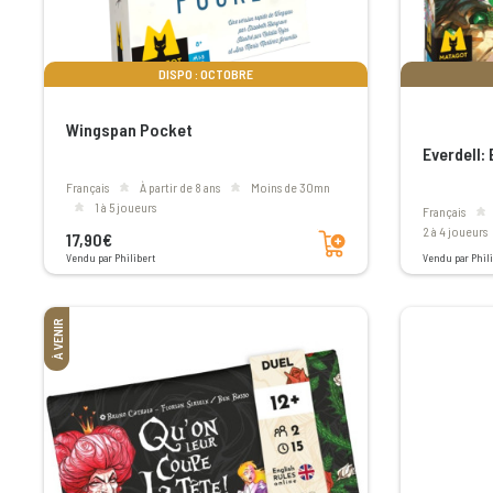
DISPO : OCTOBRE
Wingspan Pocket
Everdell:
Français
à partir de 8 ans
moins de 30mn
1 à 5 joueurs
Français
Ajouter au panier
2 à 4 joueurs
17,90€
Vendu par Philibert
Vendu par Phili
À VENIR