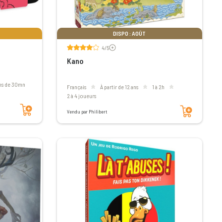
DISPO : AOÛT
Voir les avis
4/5
Kano
ins de 30mn
Français
à partir de 12 ans
1 à 2h
2 à 4 joueurs
Ajouter au panier
Ajouter au panier
Vendu par Philibert