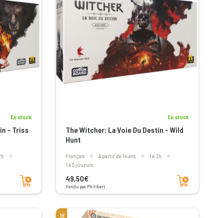
En stock
En stock
in - Triss
The Witcher: La Voie Du Destin - Wild
Hunt
 2h
Français
à partir de 14 ans
1 à 2h
1 à 5 joueurs
Ajouter au panier
Ajouter au panier
49,50€
Vendu par Philibert