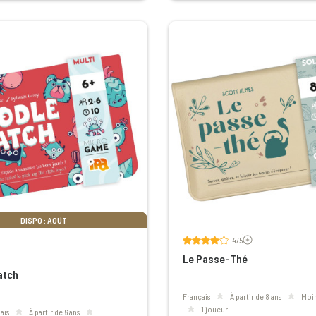
DISPO : AOÛT
Voir les avis
4/5
Le Passe-Thé
atch
Français
à partir de 8 ans
mo
1 joueur
ais
à partir de 6 ans