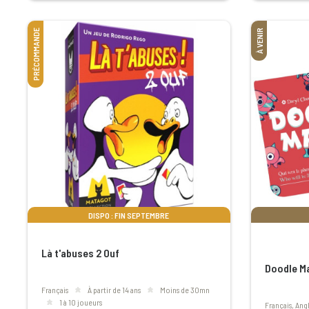
PRÉCOMMANDE
À VENIR
DISPO : FIN SEPTEMBRE
Là t'abuses 2 Ouf
Doodle M
Français
à partir de 14 ans
moins de 30mn
1 à 10 joueurs
Français, Angl