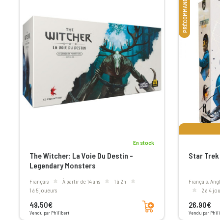
PRÉCOMMANDE
En stock
The Witcher: La Voie Du Destin -
Star Trek
Legendary Monsters
Français
à partir de 14 ans
1 à 2h
Français, Angl
1 à 5 joueurs
2 à 4 j
Ajouter au panier
49,50€
26,90€
Vendu par Philibert
Vendu par Phili