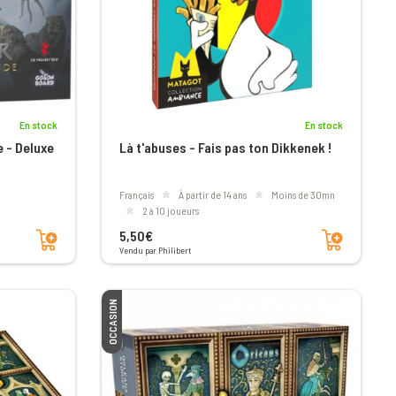
En stock
En stock
e - Deluxe
Là t'abuses - Fais pas ton Dikkenek !
Français
à partir de 14 ans
moins de 30mn
2 à 10 joueurs
Ajouter au panier
Ajouter au panier
5,50€
Vendu par Philibert
OCCASION