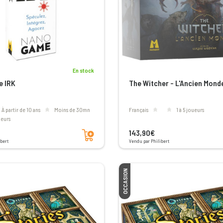
En stock
 IRK
The Witcher - L'Ancien Mond
à partir de 10 ans
moins de 30mn
Français
1 à 5 joueurs
oueurs
Ajouter au panier
143,90€
bert
Vendu par Philibert
OCCASION