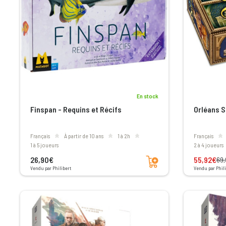
En stock
Finspan - Requins et Récifs
Orléans S
Français
à partir de 10 ans
1 à 2h
Français
1 à 5 joueurs
2 à 4 joueurs
Ajouter au panier
26,90€
55,92€
69,
Vendu par Philibert
Vendu par Phili