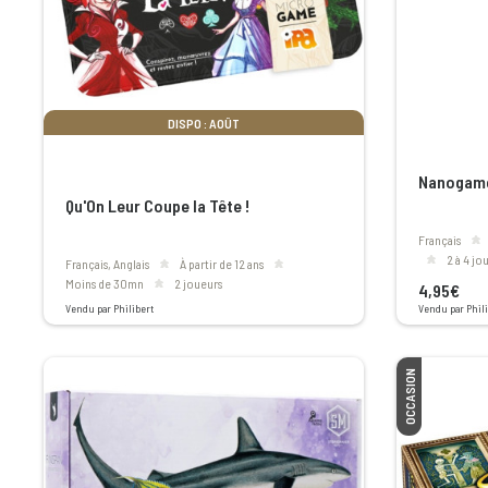
DISPO : AOÛT
Nanogame
Qu'On Leur Coupe la Tête !
Français
2 à 4 j
Français, Anglais
à partir de 12 ans
moins de 30mn
2 joueurs
4,95€
Vendu par Philibert
Vendu par Phili
OCCASION