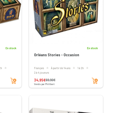
En stock
En stock
Orléans Stories - Occasion
 2h
Français
à partir de 14 ans
1 à 2h
2 à 4 joueurs
Ajouter au panier
Ajouter au panier
34,95€
69,90€
Vendu par Philibert