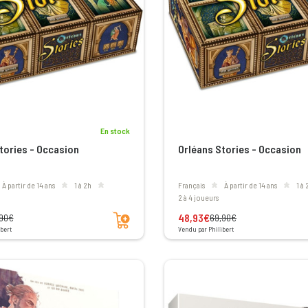
En stock
tories - Occasion
Orléans Stories - Occasion
à partir de 14 ans
1 à 2h
Français
à partir de 14 ans
1 à
2 à 4 joueurs
Ajouter au panier
48,93€
90€
69,90€
bert
Vendu par Philibert