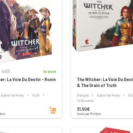
Voir les avis
5/5
En stock
er: La Voie Du Destin - Ronin
The Witcher: La Voie Du Dest
& The Grain of Truth
à partir de 14 ans
1 à 2h
Français
à partir de 14 ans
1 à
1 à 5 joueurs
Ajouter au panier
31,50€
bert
Vendu par Philibert