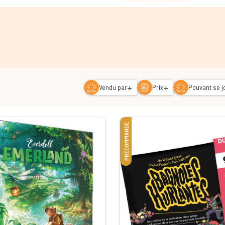
+
+
Vendu par
Prix
Pouvant se jo
PRÉCOMMANDE