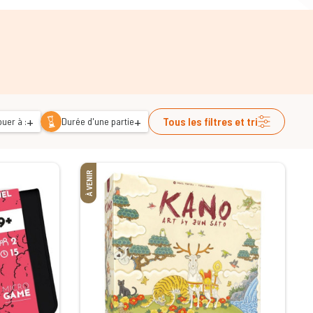
+
+
Tous les filtres et tri
uer à :
Durée d'une partie
À VENIR