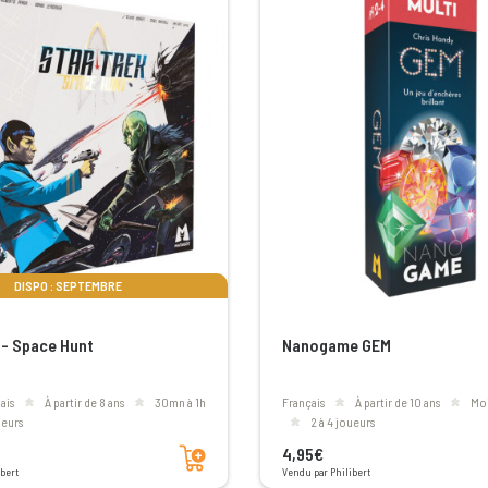
DISPO : SEPTEMBRE
 - Space Hunt
Nanogame GEM
ais
à partir de 8 ans
30mn à 1h
Français
à partir de 10 ans
m
oueurs
2 à 4 joueurs
Ajouter au panier
4,95€
bert
Vendu par Philibert