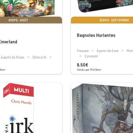
DISPO : AOÛT
DISPO : SEPTEMBRE
Bagnoles Hurlantes
 Emerland
Français
à partir de 9 ans
mo
2 joueurs
à partir de 10 ans
30mn à 1h
8,50€
bert
Vendu par Philibert