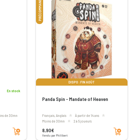
PRÉCOMMANDE
DISPO : FIN AOÛT
En stock
Panda Spin - Mandate of Heaven
oins de 30mn
Français, Anglais
à partir de 14 ans
moins de 30mn
2 à 5 joueurs
Ajouter au panier
Ajouter au panier
8,90€
Vendu par Philibert