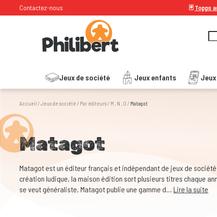
Contactez-nous
🃏
Topps ar
Jeux de société
Jeux enfants
Jeux
Accueil
/
Jeux de société
/
Par éditeurs
/
M , N , O
/
Matagot
Matagot
Matagot est un éditeur français et indépendant de jeux de société
création ludique, la maison édition sort plusieurs titres chaque an
se veut généraliste, Matagot publie une gamme d...
Lire la suite