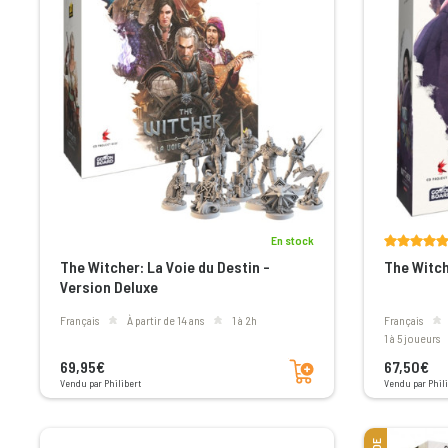
En stock
The Witcher: La Voie du Destin -
The Witch
Version Deluxe
Français
à partir de 14 ans
1 à 2h
Français
1 à 5 joueurs
Ajouter au panier
69,95€
67,50€
Vendu par Philibert
Vendu par Phili