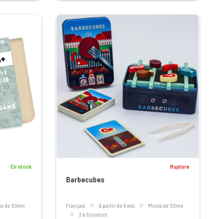
Rupture
En stock
Barbecubes
ins de 30mn
Français
à partir de 8 ans
moins de 30mn
2 à 6 joueurs