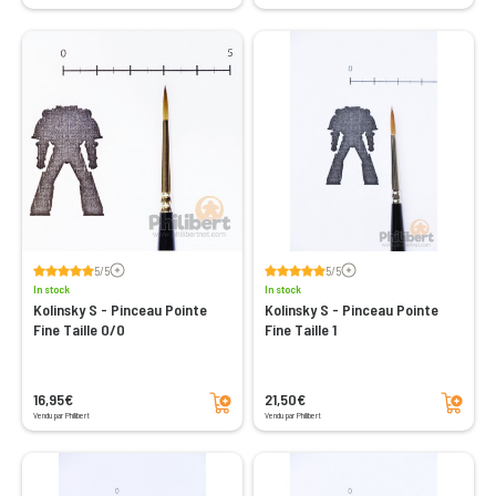
Voir les avis
Voir les avis
5/5
5/5
In stock
In stock
Kolinsky S - Pinceau Pointe
Kolinsky S - Pinceau Pointe
Fine Taille 0/0
Fine Taille 1
Add to cart
Add to cart
16,95€
21,50€
Vendu par Philibert
Vendu par Philibert