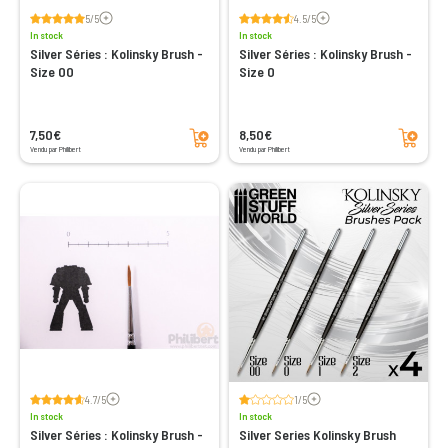
Voir les avis
Voir les avis
5/5
4.5/5
In stock
In stock
Silver Séries : Kolinsky Brush -
Silver Séries : Kolinsky Brush -
Size 00
Size 0
Add to cart
Add to cart
7,50€
8,50€
Vendu par Philibert
Vendu par Philibert
Voir les avis
Voir les avis
4.7/5
1/5
In stock
In stock
Silver Séries : Kolinsky Brush -
Silver Series Kolinsky Brush