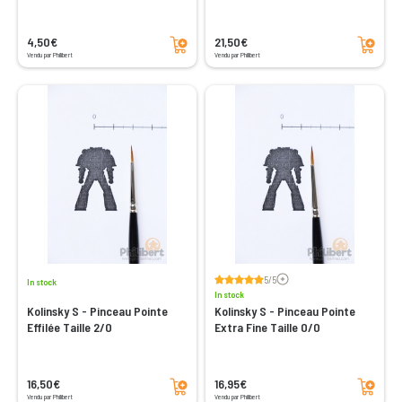
Add to cart
Add to cart
4,50€
21,50€
Vendu par Philibert
Vendu par Philibert
Voir les avis
5/5
In stock
In stock
Kolinsky S - Pinceau Pointe
Kolinsky S - Pinceau Pointe
Effilée Taille 2/0
Extra Fine Taille 0/0
Add to cart
Add to cart
16,50€
16,95€
Vendu par Philibert
Vendu par Philibert