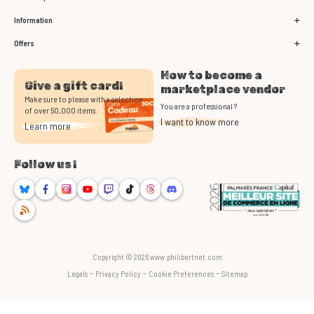
Information
Offers
How to become a
Give a gift card!
marketplace vendor
Make sure to please with a selection
You are a professional ?
of over 50,000 items.
I want to know more
Learn more
Follow us !
Bluesky
Facebook
Instagram
Youtube
Twitch
TikTok
Threads
Discord
RSS
Copyright © 2026 www.philibertnet.com
-
-
-
Legals
Privacy Policy
Cookie Preferences
Sitemap