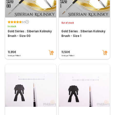
Voir les avis
5/5
Out of stock
In stock
Gold Séries : Siberian Kolinsky
Gold Séries : Siberian Kolinsky
Brush - Size 00
Brush - Size 1
Add to cart
Add to cart
11,95€
11,50€
Vendu par Philibert
Vendu par Philibert