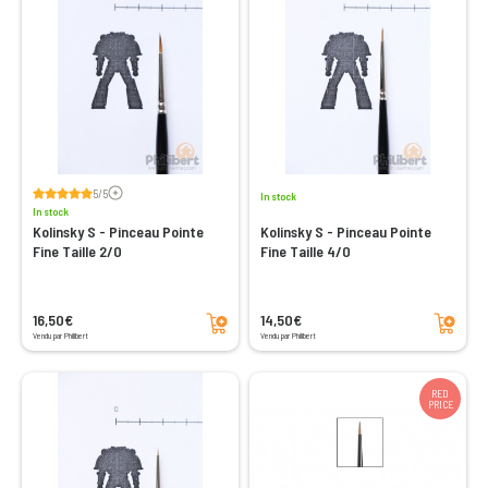
Voir les avis
5/5
In stock
In stock
Kolinsky S - Pinceau Pointe
Kolinsky S - Pinceau Pointe
Fine Taille 2/0
Fine Taille 4/0
Add to cart
Add to cart
16,50€
14,50€
Vendu par Philibert
Vendu par Philibert
RED
PRICE