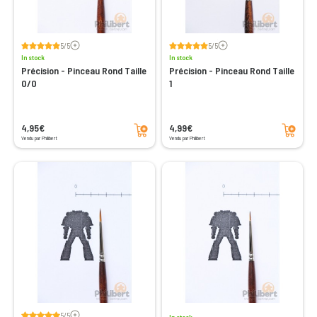
Voir les avis
Voir les avis
5/5
5/5
In stock
In stock
Précision - Pinceau Rond Taille
Précision - Pinceau Rond Taille
0/0
1
Add to cart
Add to cart
4,95€
4,99€
Vendu par Philibert
Vendu par Philibert
Voir les avis
5/5