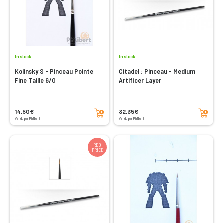
In stock
In stock
Kolinsky S - Pinceau Pointe
Citadel : Pinceau - Medium
Fine Taille 6/0
Artificer Layer
Add to cart
Add to cart
14,50€
32,35€
Vendu par Philibert
Vendu par Philibert
RED
PRICE