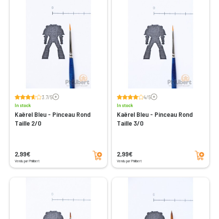
Voir les avis
Voir les avis
3.7/5
4/5
In stock
In stock
Kaërel Bleu - Pinceau Rond
Kaërel Bleu - Pinceau Rond
Taille 2/0
Taille 3/0
Add to cart
Add to cart
2,99€
2,99€
Vendu par Philibert
Vendu par Philibert