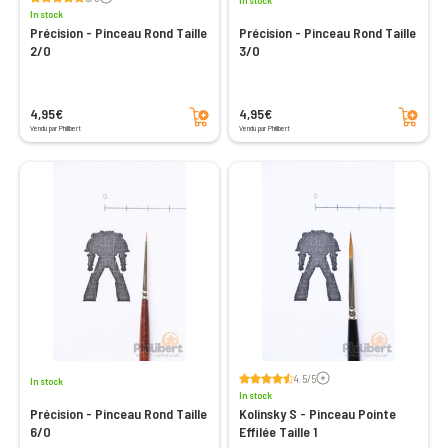
In stock
In stock
Précision - Pinceau Rond Taille
Précision - Pinceau Rond Taille
2/0
3/0
Add to cart
Add to cart
4,95€
4,95€
Vendu par Philibert
Vendu par Philibert
Voir les avis
4.5/5
In stock
In stock
Précision - Pinceau Rond Taille
Kolinsky S - Pinceau Pointe
6/0
Effilée Taille 1