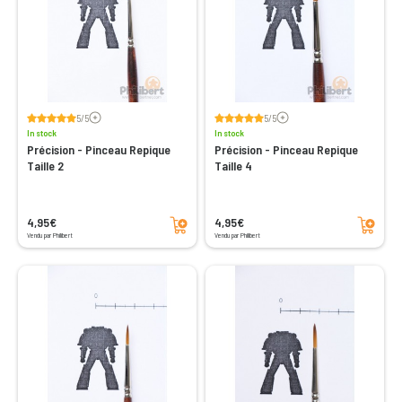
Voir les avis
Voir les avis
5/5
5/5
In stock
In stock
Précision - Pinceau Repique
Précision - Pinceau Repique
Taille 2
Taille 4
Add to cart
Add to cart
4,95€
4,95€
Vendu par Philibert
Vendu par Philibert