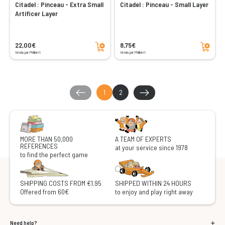
Citadel : Pinceau - Extra Small
Citadel : Pinceau - Small Layer
Artificer Layer
Add to cart
Add to cart
22,00€
8,75€
Vendu par Philibert
Vendu par Philibert
1
2
MORE THAN 50,000
A TEAM OF EXPERTS
REFERENCES
at your service since 1978
to find the perfect game
SHIPPING COSTS FROM €1.95
SHIPPED WITHIN 24 HOURS
Offered from 60€
to enjoy and play right away
Need help?