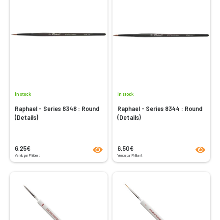
In stock
In stock
Raphael - Series 8348 : Round
Raphael - Series 8344 : Round
(Details)
(Details)
product.seeProductPage
product
6,25€
6,50€
Vendu par Philibert
Vendu par Philibert