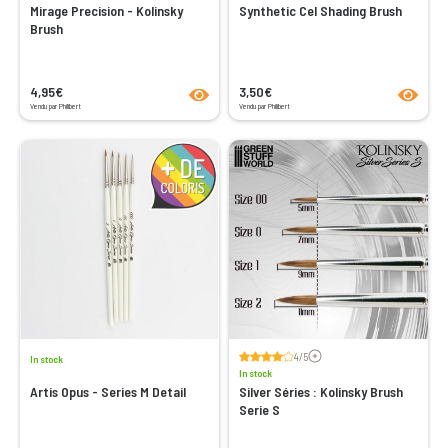
Mirage Precision - Kolinsky
Synthetic Cel Shading Brush
Brush
product.seeProductPage
product
4,95€
3,50€
Vendu par Philibert
Vendu par Philibert
Voir les avis
4/5
In stock
In stock
Artis Opus - Series M Detail
Silver Séries : Kolinsky Brush
Serie S