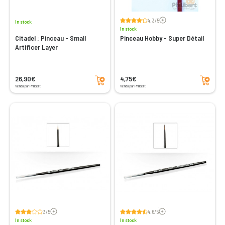
Voir les avis
4.3/5
In stock
In stock
Citadel : Pinceau - Small
Pinceau Hobby - Super Détail
Artificer Layer
Add to cart
Add to cart
26,90€
4,75€
Vendu par Philibert
Vendu par Philibert
Voir les avis
Voir les avis
3/5
4.6/5
In stock
In stock