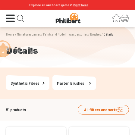
Explore all our board games!
Right here
Open the menu
Login
Your shopping cart
Open search
Home
/
Miniatures games
/
Paints and Modelling accessories
/
Brushes
/
Détails
Détails
Synthetic Fibres
Marten Brushes
51
products
All filters and sorts