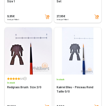
Size 1
Set
Add to cart
Add to cart
9,95€
27,95€
Vendu par Philibert
Vendu par Philibert
Voir les avis
5/5
In stock
In stock
Redgrass Brush: Size 2/0
Kaërel Bleu - Pinceau Rond
Taille 0/0
Add to cart
Add to cart