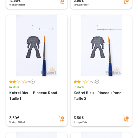
12,50€
3,50€
Vendu par Philibert
Vendu par Philibert
Voir les avis
Voir les avis
2/5
2/5
In stock
In stock
Kaërel Bleu - Pinceau Rond
Kaërel Bleu - Pinceau Rond
Taille 1
Taille 2
Add to cart
Add to cart
3,50€
3,50€
Vendu par Philibert
Vendu par Philibert