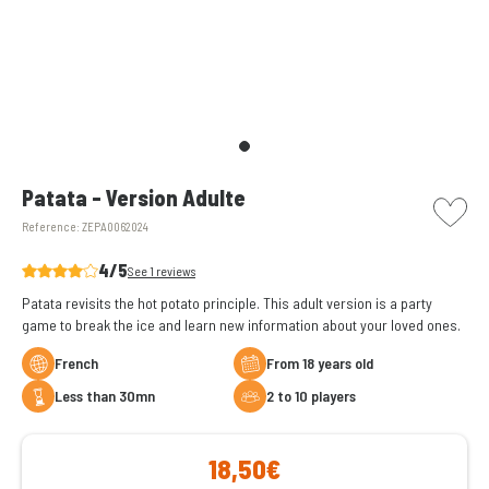
picto w
Patata - Version Adulte
Reference:
ZEPA0062024
4/5
See 1 reviews
Patata revisits the hot potato principle. This adult version is a party
game to break the ice and learn new information about your loved ones.
French
From 18 years old
less than 30mn
2 to 10 players
18,50€