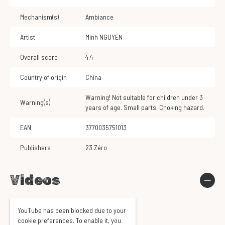
Mechanism(s)
Ambiance
Artist
Minh NGUYEN
Overall score
4.4
Country of origin
China
Warning! Not suitable for children under 3
Warning(s)
years of age. Small parts. Choking hazard.
EAN
3770035751013
Publishers
23 Zéro
Videos
YouTube has been blocked due to your
cookie preferences. To enable it, you