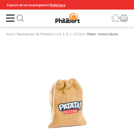
Explore all our board games!
Right here
Open the menu
Login
Your shopping cart
Open search
Home
/
Board games
/
By Publishers
/
0-9 , A , B , C
/
23 Zéro
/
Patata - Version Adulte