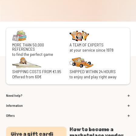
MORE THAN 50,000
A TEAM OF EXPERTS
REFERENCES
at your service since 1978
to find the perfect game
SHIPPING COSTS FROM €1.95
SHIPPED WITHIN 24 HOURS
Offered from 60€
to enjoy and play right away
Need help?
Information
Offers
How to become a
Give a gift card!
marketplace vendor