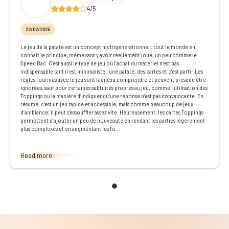
4/5
22/02/2025
Le jeu de la patate est un concept multigénérationnel : tout le monde en
connaît le principe, même sans y avoir réellement joué, un peu comme le
Speed Bac. C’est aussi le type de jeu où l’achat du matériel n’est pas
indispensable tant il est minimaliste : une patate, des cartes et c’est parti ! Les
règles fournies avec le jeu sont faciles à comprendre et peuvent presque être
ignorées, sauf pour certaines subtilités propres au jeu, comme l’utilisation des
Toppings ou la manière d’indiquer qu’une réponse n’est pas convaincante. En
résumé, c’est un jeu rapide et accessible, mais comme beaucoup de jeux
d’ambiance, il peut s’essouffler assez vite. Heureusement, les cartes Toppings
permettent d’ajouter un peu de nouveauté en rendant les parties légèrement
plus complexes et en augmentant les fo...
Read more