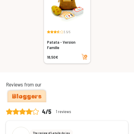
3.5/5
Patata - Version
Famille
Add to cart
18,50€
Reviews from our
Bloggers
4/5
1 reviews
The review of La tuile de jeu