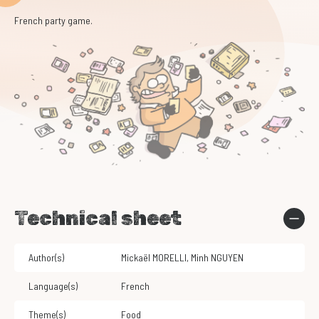
French party game.
Technical sheet
Author(s)
Mickaël MORELLI
,
Minh NGUYEN
Language(s)
French
Theme(s)
Food