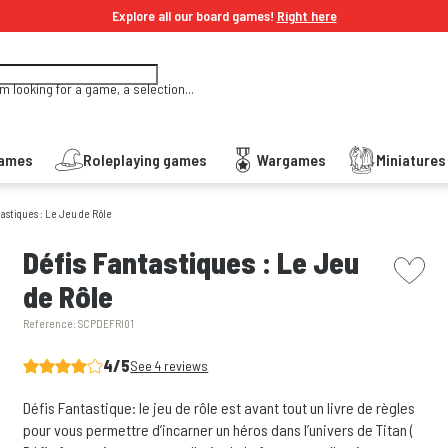
Explore all our board games!
Right here
'm looking for a game, a selection...
Games
Roleplaying games
Wargames
Miniature
astiques : Le Jeu de Rôle
picto w
Défis Fantastiques : Le Jeu
de Rôle
Reference:
SCPDEFRI01
4/5
See 4 reviews
Défis Fantastique: le jeu de rôle est avant tout un livre de règles
pour vous permettre d’incarner un héros dans l’univers de Titan (