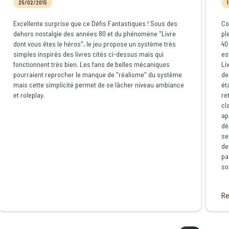
25/02/2015
1
Excellente surprise que ce Défis Fantastiques ! Sous des
Co
dehors nostalgie des années 80 et du phénomène "Livre
pl
dont vous êtes le héros", le jeu propose un système très
40
simples inspirés des livres cités ci-dessus mais qui
es
fonctionnent très bien. Les fans de belles mécaniques
Li
pourraient reprocher le manque de "réalisme" du système
de
mais cette simplicité permet de se lâcher niveau ambiance
ét
et roleplay.
re
cl
ap
dé
se
de
pa
son
Re