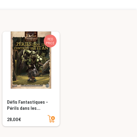
RED
PRICE
Défis Fantastiques -
Périls dans les
contrées de Titan
Add to cart
28,00€