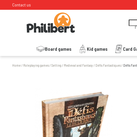
Contact us
I
Board games
Kid games
Card 
Home
/
Roleplaying games
/
Setting
/
Medieval and Fantasy
/
Défis Fantastiques
/
Défis Fant