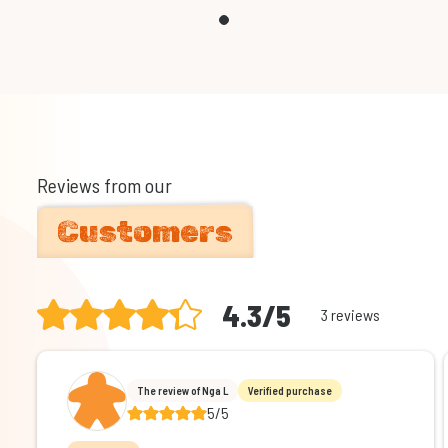
Reviews from our
Customers
4.3/5
3 reviews
The review of Nga L
Verified purchase
5/5