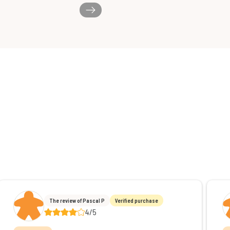
The review of Pascal P
Verified purchase
4/5