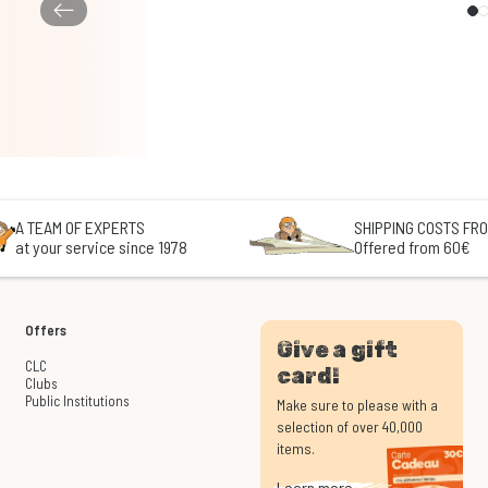
A TEAM OF EXPERTS
SHIPPING COSTS FRO
at your service since 1978
Offered from 60€
Offers
Give a gift
CLC
card!
Clubs
Public Institutions
Make sure to please with a
selection of over 40,000
items.
Learn more