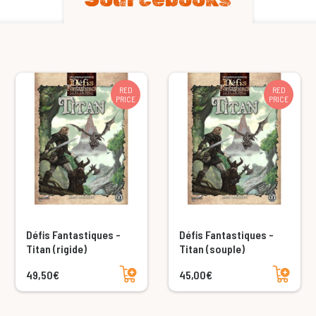
RED
RED
PRICE
PRICE
Défis Fantastiques -
Défis Fantastiques -
Titan (rigide)
Titan (souple)
Add to cart
Add to cart
49,50€
45,00€