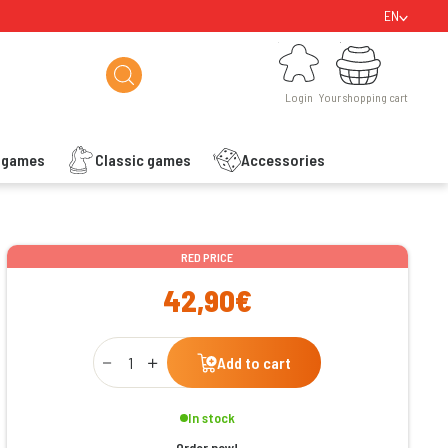
EN
Login
Your shopping cart
Login
Your shopping cart
s games
Classic games
Accessories
ishlist
RED PRICE
42,90€
Qty
Add to cart
In stock
Order now!