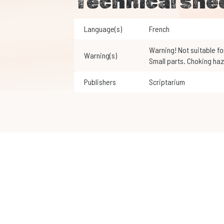
Technical she
Language(s)
French
Warning! Not suitable for children under 3 years of age.
Warning(s)
Small parts. Choking haz
Publishers
Scriptarium