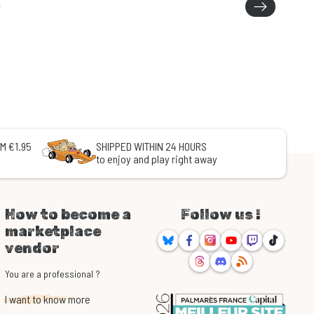
M €1.95
SHIPPED WITHIN 24 HOURS
to enjoy and play right away
How to become a
Follow us !
marketplace
Bluesky
Facebook
Instagram
Youtube
Twitch
TikTok
vendor
Threads
Discord
RSS
You are a professional ?
I want to know more