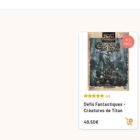
RED
PRICE
5/5
Défis Fantastiques -
Créatures de Titan
Add to cart
49,50€