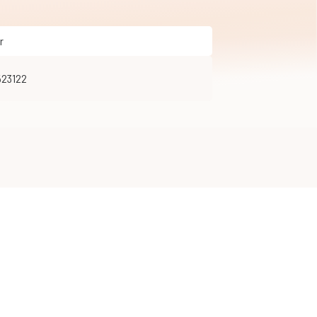
r
523122