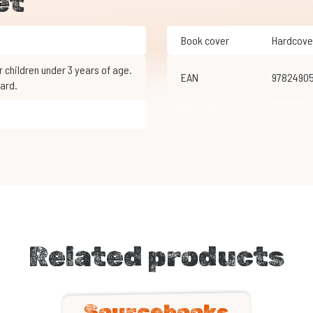
et
Book cover
Hardcove
EAN
9782490
ard.
Related products
Sourcebooks