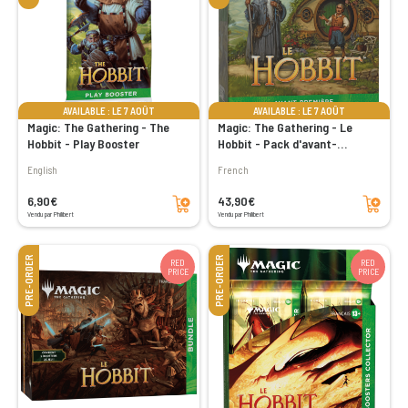
AVAILABLE : LE 7 AOÛT
AVAILABLE : LE 7 AOÛT
Magic: The Gathering - The
Magic: The Gathering - Le
Hobbit - Play Booster
Hobbit - Pack d'avant-
première
English
French
Add to cart
Add to cart
6,90€
43,90€
Vendu par Philibert
Vendu par Philibert
PRE-ORDER
PRE-ORDER
RED
RED
PRICE
PRICE