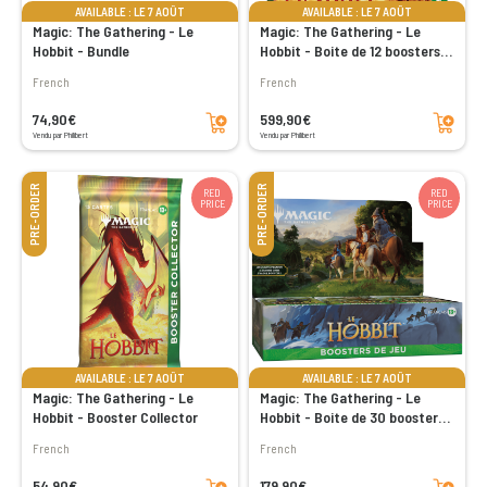
AVAILABLE : LE 7 AOÛT
AVAILABLE : LE 7 AOÛT
Magic: The Gathering - Le
Magic: The Gathering - Le
Hobbit - Bundle
Hobbit - Boite de 12 boosters
Collector
French
French
Add to cart
Add to cart
74,90€
599,90€
Vendu par Philibert
Vendu par Philibert
PRE-ORDER
PRE-ORDER
RED
RED
PRICE
PRICE
AVAILABLE : LE 7 AOÛT
AVAILABLE : LE 7 AOÛT
Magic: The Gathering - Le
Magic: The Gathering - Le
Hobbit - Booster Collector
Hobbit - Boite de 30 boosters
de jeu
French
French
Add to cart
Add to cart
54,90€
179,90€