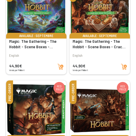
AVAILABLE : SEPTEMBRE
AVAILABLE : SEPTEMBRE
Magic: The Gathering - The
Magic: The Gathering - The
Hobbit - Scene Boxes -
Hobbit - Scene Boxes - Crack
Treasures of Smaug
the Plates
English
English
Add to cart
Add to cart
44,90€
44,90€
Vendu par Philibert
Vendu par Philibert
PRE-ORDER
PRE-ORDER
RED
RED
PRICE
PRICE