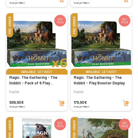
Vendu par Philibert
Vendu par Philibert
PRE-ORDER
PRE-ORDER
RED
RED
PRICE
PRICE
AVAILABLE : LE 7 AOÛT
AVAILABLE : LE 7 AOÛT
Magic: The Gathering - The
Magic: The Gathering - The
Hobbit - Pack of 6 Play
Hobbit - Play Booster Display
Booster Display
English
English
Add to cart
Add to cart
999,90€
179,90€
Vendu par Philibert
Vendu par Philibert
PRE-ORDER
PRE-ORDER
RED
RED
PRICE
PRICE