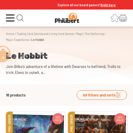
Explore all our board games!
Right here
Open the menu
Login
Your shopping cart
Open search
Home
/
Trading Card Games and Living Card Games
/
Magic The Gathering
/
Major Expansions
/
Le Hobbit
Le Hobbit
Join Bilbo’s adventure of a lifetime with Dwarves to befriend, Trolls to
trick, Elves to outwit, a...
16
products
All filters and sorts
PRE-ORDER
PRE-ORDER
RED
RED
PRICE
PRICE