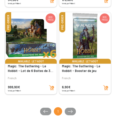
Vendu par Philibert
Vendu par Philibert
PRE-ORDER
PRE-ORDER
RED
RED
PRICE
PRICE
AVAILABLE : LE 7 AOÛT
AVAILABLE : LE 7 AOÛT
Magic: The Gathering - Le
Magic: The Gathering - Le
Hobbit - Lot de 6 Boites de 30
Hobbit - Booster de jeu
boosters de jeu
French
French
Add to cart
Add to cart
999,90€
6,90€
Vendu par Philibert
Vendu par Philibert
1