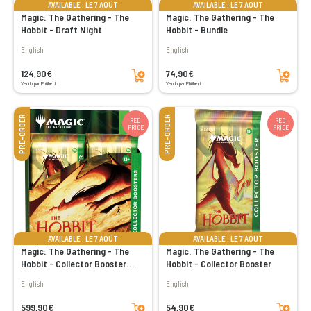
AVAILABLE : LE 7 AOÛT
AVAILABLE : LE 7 AOÛT
Magic: The Gathering - The
Magic: The Gathering - The
Hobbit - Draft Night
Hobbit - Bundle
English
English
Add to cart
Add to cart
124,90€
74,90€
Vendu par Philibert
Vendu par Philibert
PRE-ORDER
PRE-ORDER
RED
RED
PRICE
PRICE
AVAILABLE : LE 7 AOÛT
AVAILABLE : LE 7 AOÛT
Magic: The Gathering - The
Magic: The Gathering - The
Hobbit - Collector Booster
Hobbit - Collector Booster
Display
English
English
Add to cart
Add to cart
599,90€
54,90€