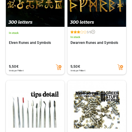
Voir les avis
3/5
In stock
In stock
Elven Runes and Symbols
Dwarven Runes and Symbols
Add to cart
Add to cart
5,50€
5,50€
Vendu par Philibert
Vendu par Philibert