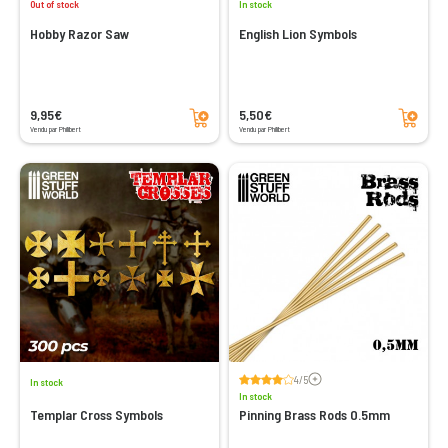
Out of stock
In stock
Hobby Razor Saw
English Lion Symbols
Add to cart
Add to cart
9,95€
5,50€
Vendu par Philibert
Vendu par Philibert
Voir les avis
4/5
In stock
In stock
Templar Cross Symbols
Pinning Brass Rods 0.5mm