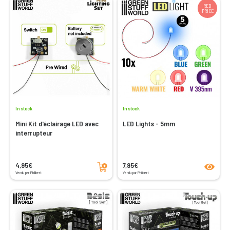
RED
PRICE
In stock
In stock
Mini Kit d'éclairage LED avec
LED Lights - 5mm
interrupteur
Add to cart
product
4,95€
7,95€
Vendu par Philibert
Vendu par Philibert