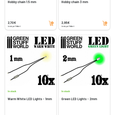
Hobby chain 1.5 mm
Hobby chain 3 mm
Add to cart
Add to cart
2,70€
2,95€
Vendu par Philibert
Vendu par Philibert
In stock
In stock
Warm White LED Lights - 1mm
Green LED Lights - 2mm