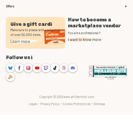
Offers
How to become a
Give a gift card!
marketplace vendor
Make sure to please with a selection
You are a professional ?
of over 50,000 items.
I want to know more
Learn more
Follow us !
Bluesky
Facebook
Instagram
Youtube
Twitch
TikTok
Threads
Discord
RSS
Copyright © 2026 www.philibertnet.com
-
-
-
Legals
Privacy Policy
Cookie Preferences
Sitemap