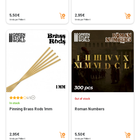
Add to cart
Add to cart
5,50€
2,95€
Vendu par Philibert
Vendu par Philibert
Voir les avis
4/5
Out of stock
In stock
Pinning Brass Rods 1mm
Roman Numbers
Add to cart
Add to cart
2,95€
5,50€
Vendu par Philibert
Vendu par Philibert