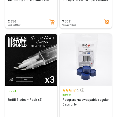
Add to cart
Add to cart
2,95€
7,50€
Vendu par Philibert
Vendu par Philibert
Voir les avis
3/5
In stock
In stock
Refill Blades - Pack x3
Redgrass 4x swappable regular
Caps only