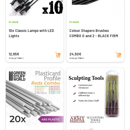
In stock
In stock
10x Classic Lamps with LED
Colour Shapers Brushes
Lights
COMBO 0 and 2 - BLACK FIRM
Add to cart
Add to cart
12,95€
24,50€
Vendu par Philibert
Vendu par Philibert
Voir les avis