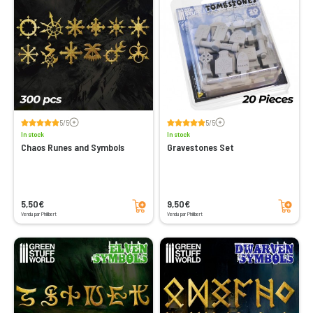
Voir les avis
Voir les avis
5/5
5/5
In stock
In stock
Chaos Runes and Symbols
Gravestones Set
Add to cart
Add to cart
5,50€
9,50€
Vendu par Philibert
Vendu par Philibert