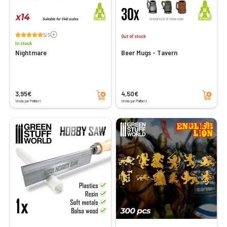
Voir les avis
5/5
Out of stock
In stock
Nightmare
Beer Mugs - Tavern
Add to cart
Add to cart
3,95€
4,50€
Vendu par Philibert
Vendu par Philibert