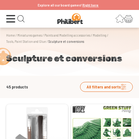
Explore all our board games!
Right here
Open the menu
Login
Your shopping cart
Open search
Home
/
Miniatures games
/
Paints and Modelling accessories
/
Modelling
/
Tools, Paint Station and Glue
/
Sculpture et conversions
Sculpture et conversions
45
products
All filters and sorts