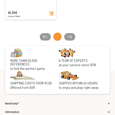
Add to cart
10,25€
Vendu par Philibert
1
MORE THAN 50,000
A TEAM OF EXPERTS
REFERENCES
at your service since 1978
to find the perfect game
SHIPPING COSTS FROM €1.95
SHIPPED WITHIN 24 HOURS
Offered from 60€
to enjoy and play right away
Need help?
Information