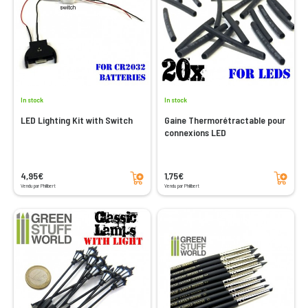
In stock
In stock
LED Lighting Kit with Switch
Gaine Thermorétractable pour
connexions LED
Add to cart
Add to cart
4,95€
1,75€
Vendu par Philibert
Vendu par Philibert