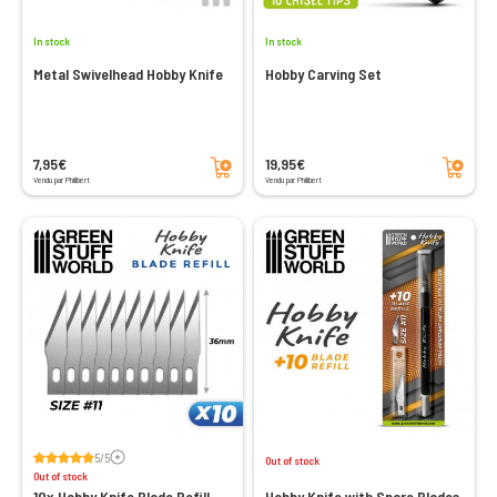
In stock
In stock
Metal Swivelhead Hobby Knife
Hobby Carving Set
Add to cart
Add to cart
7,95€
19,95€
Vendu par Philibert
Vendu par Philibert
Voir les avis
5/5
Out of stock
Out of stock
10x Hobby Knife Blade Refill
Hobby Knife with Spare Blades