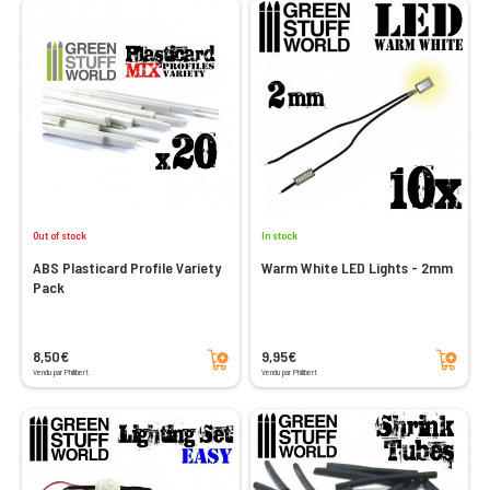
Out of stock
In stock
ABS Plasticard Profile Variety
Warm White LED Lights - 2mm
Pack
Add to cart
Add to cart
8,50€
9,95€
Vendu par Philibert
Vendu par Philibert