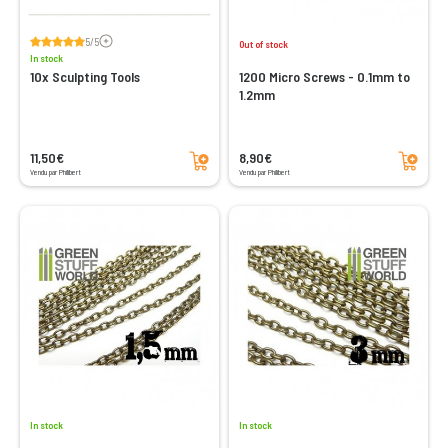
Voir les avis
5/5
Out of stock
In stock
10x Sculpting Tools
1200 Micro Screws - 0.1mm to
1.2mm
Add to cart
Add to cart
11,50€
8,90€
Vendu par Philibert
Vendu par Philibert
In stock
In stock