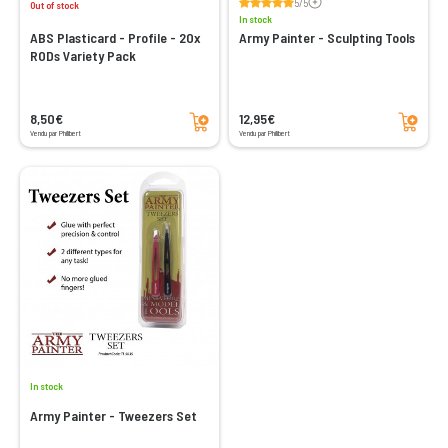
5/5
Out of stock
In stock
ABS Plasticard - Profile - 20x
Army Painter - Sculpting Tools
RODs Variety Pack
Add to cart
Add to cart
8,50€
12,95€
Vendu par Philibert
Vendu par Philibert
In stock
Army Painter - Tweezers Set