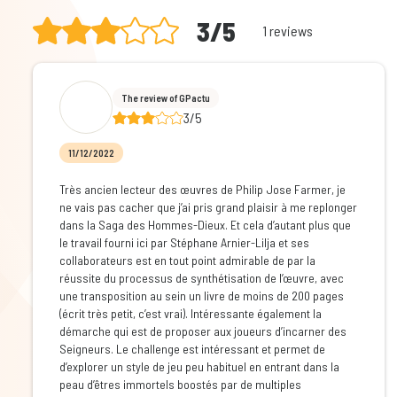
3/5
1 reviews
The review of GPactu
3/5
11/12/2022
Très ancien lecteur des œuvres de Philip Jose Farmer, je
ne vais pas cacher que j’ai pris grand plaisir à me replonger
dans la Saga des Hommes-Dieux. Et cela d’autant plus que
le travail fourni ici par Stéphane Arnier-Lilja et ses
collaborateurs est en tout point admirable de par la
réussite du processus de synthétisation de l’œuvre, avec
une transposition au sein un livre de moins de 200 pages
(écrit très petit, c’est vrai). Intéressante également la
démarche qui est de proposer aux joueurs d’incarner des
Seigneurs. Le challenge est intéressant et permet de
d’explorer un style de jeu peu habituel en entrant dans la
peau d’êtres immortels boostés par de multiples