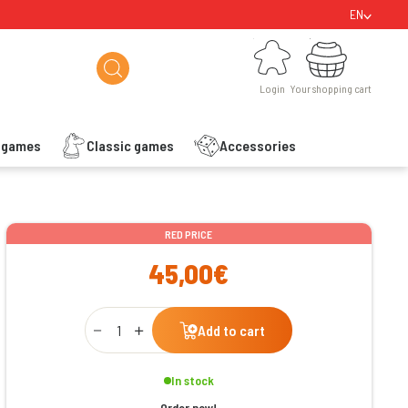
EN
Login
Your shopping cart
Login
Your shopping cart
s games
Classic games
Accessories
ishlist
RED PRICE
45,00€
Qty
Add to cart
In stock
Order now!