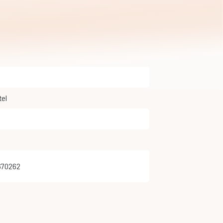
tel
670262