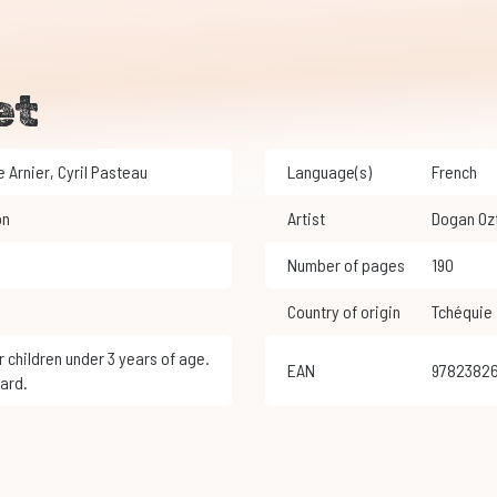
et
e Arnier
,
Cyril Pasteau
Language(s)
French
on
Artist
Dogan Oz
Number of pages
190
Country of origin
Tchéquie
EAN
9782382
ard.