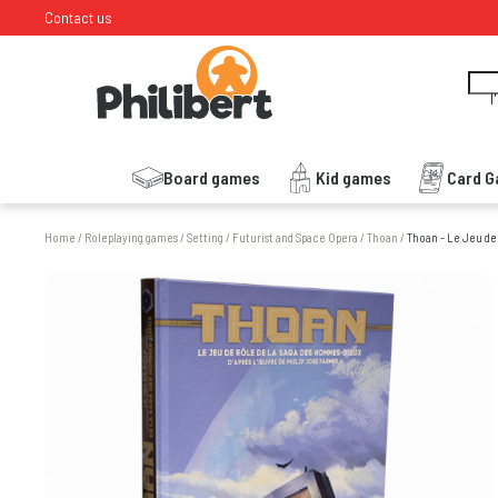
Contact us
I
Board games
Kid games
Card 
Home
/
Roleplaying games
/
Setting
/
Futurist and Space Opera
/
Thoan
/
Thoan - Le Jeu de