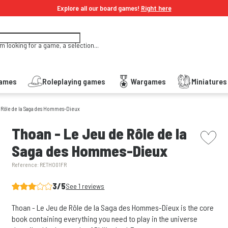
Explore all our board games!
Right here
'm looking for a game, a selection...
Games
Roleplaying games
Wargames
Miniature
 Rôle de la Saga des Hommes-Dieux
picto w
Thoan - Le Jeu de Rôle de la
Saga des Hommes-Dieux
Reference:
RETHO01FR
3/5
See 1 reviews
Thoan - Le Jeu de Rôle de la Saga des Hommes-Dieux is the core
book containing everything you need to play in the universe