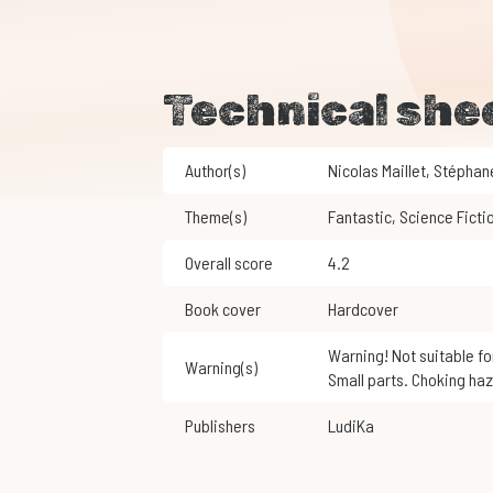
Technical she
Author(s)
Nicolas Maillet
,
Stéphan
Theme(s)
Fantastic
,
Science Ficti
Overall score
4.2
Book cover
Hardcover
Warning! Not suitable for children under 3 years of age.
Warning(s)
Small parts. Choking haz
Publishers
LudiKa