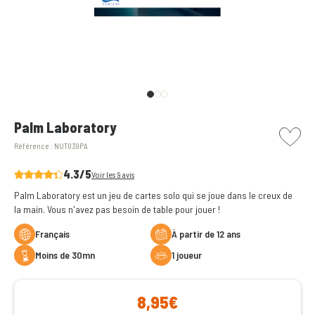
picto w
Palm Laboratory
Référence :
NUT039PA
4.3/5
Voir les 9 avis
Palm Laboratory est un jeu de cartes solo qui se joue dans le creux de
la main. Vous n'avez pas besoin de table pour jouer !
Français
à partir de 12 ans
moins de 30mn
1 joueur
8,95€