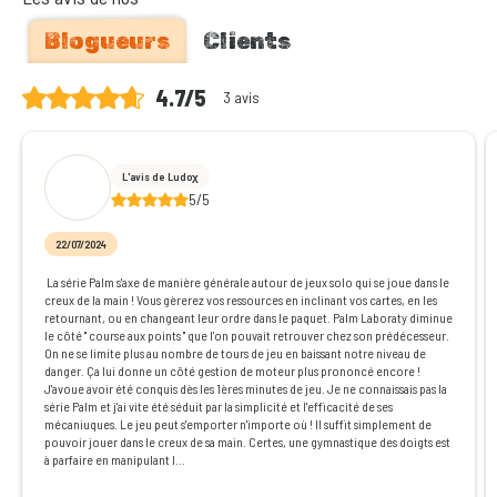
Blogueurs
Clients
4.7/5
3 avis
L'avis de Ludoχ
5/5
22/07/2024
La série Palm s'axe de manière générale autour de jeux solo qui se joue dans le
creux de la main ! Vous gèrerez vos ressources en inclinant vos cartes, en les
retournant, ou en changeant leur ordre dans le paquet. Palm Laboraty diminue
le côté " course aux points " que l'on pouvait retrouver chez son prédécesseur.
On ne se limite plus au nombre de tours de jeu en baissant notre niveau de
danger. Ça lui donne un côté gestion de moteur plus prononcé encore !
J'avoue avoir été conquis dès les 1ères minutes de jeu. Je ne connaissais pas la
série Palm et j'ai vite été séduit par la simplicité et l'efficacité de ses
mécaniuques. Le jeu peut s'emporter n'importe où ! Il suffit simplement de
pouvoir jouer dans le creux de sa main. Certes, une gymnastique des doigts est
à parfaire en manipulant l...