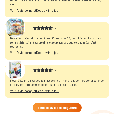
aux...
Voir l'avis complet
Découvrir le jeu
5/5
Dewan
Dewan est un jeu absolument magnifique par sa DA, ses sublimes illustrations,
son matériel soigné et agréable, et ses plateaux double couche (ça, c'est
toujours...
Voir l'avis complet
Découvrir le jeu
5/5
Mozaik
Mozaïk est un jeu beaucoup plus social qu’il n’en a l’air. Derrière son apparence
de puzzle artistique assez posé, il cache en réalité un jeu...
Voir l'avis complet
Découvrir le jeu
Tous les avis des blogueurs