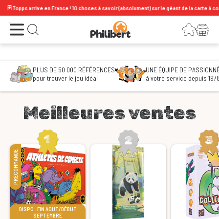
ps arrive en France ! 10 choses à savoir (absolument) sur le géant de la carte à collectionn
Le spécialiste du jeu de société
Ouvrir le menu
Connexion
Votre panier
Ouvrir la recherche
PLUS DE 50 000 RÉFÉRENCES
UNE ÉQUIPE DE PASSIONN
pour trouver le jeu idéal
à votre service depuis 197
Meilleures ventes
PRÉCOMMANDE
DISPO : FIN AOUT/DÉBUT
SEPTEMBRE