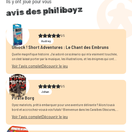
Ils y ont joué pour vous
avis des philiboyz
5/5
Audrey
Unlock ! Short Adventures : Le Chant des Embruns
Quelle magnifique histoire. J’ai adoré ce scénario qui m’a vraiment touchée,
on s’est laissé porter par la musique, les illustrations, et les énigmes qui ont...
Voir l'avis complet
Découvrir le jeu
5/5
Johan
Pirate Borg
Oyez matelots, prêt à embarquer pour une aventure délirante ? Alors tous à
bord et accrochez-vous à vos futals ! Bienvenue dans les Caraïbes Obscures,...
Voir l'avis complet
Découvrir le jeu