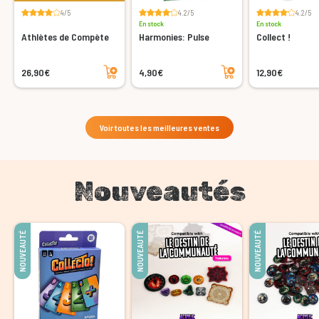
4/5
4.2/5
4.2/5
En stock
En stock
Athlètes de Compète
Harmonies: Pulse
Collect !
Ajouter au panier
Ajouter au panier
26,90€
4,90€
12,90€
Voir toutes les meilleures ventes
Nouveautés
NOUVEAUTÉ
NOUVEAUTÉ
NOUVEAUTÉ