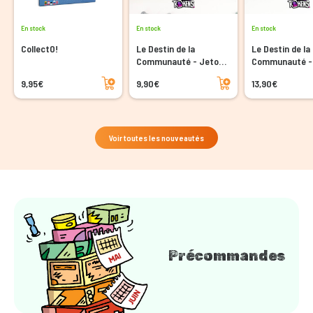
En stock
En stock
En stock
CollectO!
Le Destin de la
Le Destin de la
Communauté - Jetons
Communauté -
en acrylique
Troupes en acr
Ajouter au panier
Ajouter au panier
9,95€
9,90€
13,90€
Voir toutes les nouveautés
Précommandes