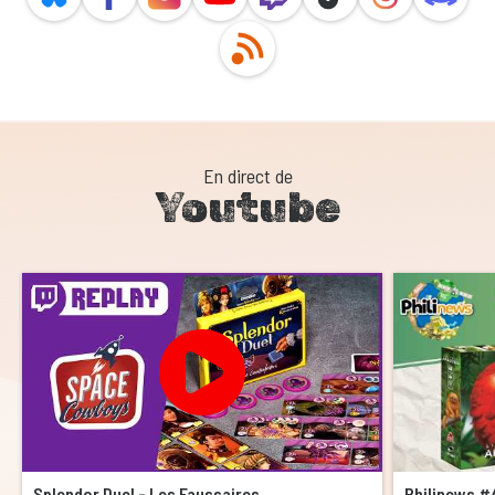
En direct de
Youtube
Splendor Duel - Les Faussaires
Philinews #4