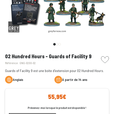
picto w
02 Hundred Hours - Guards of Facility 9
Référence :
GNG-0200-02
Guards of Facility 9 est une boite d'extension pour 02 Hundred Hours.
Anglais
à partir de 14 ans
55,95€
Prévenez-moi lorsque le produit est disponible !