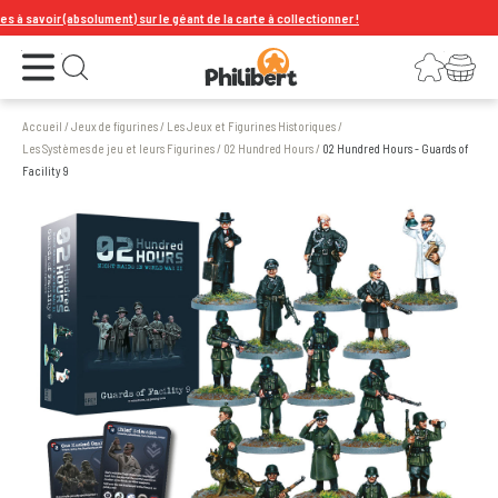
avoir (absolument) sur le géant de la carte à collectionner !
Ouvrir le menu
Connexion
Votre panier
Ouvrir la recherche
Accueil
/
Jeux de figurines
/
Les Jeux et Figurines Historiques
/
Les Systèmes de jeu et leurs Figurines
/
02 Hundred Hours
/
02 Hundred Hours - Guards of
Facility 9