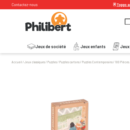
Contactez-nous
🃏
Topps ar
Jeux de société
Jeux enfants
Jeux
Accueil
/
Jeux classiques
/
Puzzles
/
Puzzles cartons
/
Puzzles Contemporains
/
100 Pièces