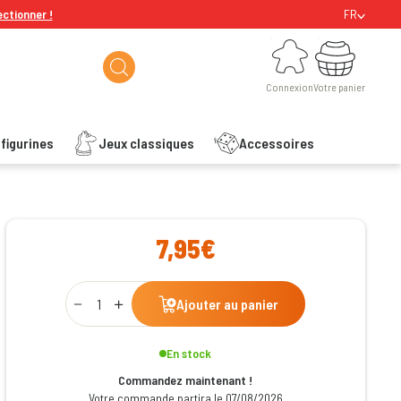
ectionner !
FR
Connexion
Votre panier
Connexion
Votre panier
figurines
Jeux classiques
Accessoires
ishlist
7,95€
Qty
Ajouter au panier
En stock
Commandez maintenant !
Votre commande partira le 07/08/2026