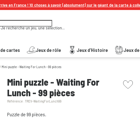
rive en France ! 10 choses à savoir (absolument) sur le géant de la carte à coll
Je recherche un jeu, une sélection...
 de cartes
Jeux de rôle
Jeux d'Histoire
Jeux de 
/
Mini puzzle - Waiting For Lunch - 99 pièces
picto w
Mini puzzle - Waiting For
Lunch - 99 pièces
Référence :
TREV-WaitingForLunch99
Puzzle de 99 pièces.