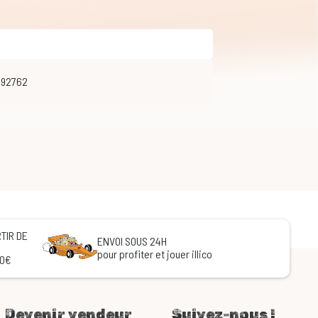
492762
TIR DE
ENVOI SOUS 24H
pour profiter et jouer illico
60€
Devenir vendeur
Suivez-nous !