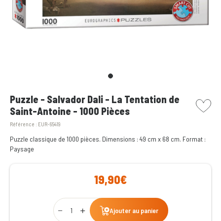
picto w
Puzzle - Salvador Dali - La Tentation de
Saint-Antoine - 1000 Pièces
Référence :
EUR-65419
Puzzle classique de 1000 pièces. Dimensions : 49 cm x 68 cm. Format :
Paysage
19,90€
Qty
Ajouter au panier