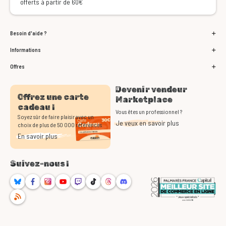
offerts à partir de 60€
Besoin d'aide ?
Informations
Offres
Devenir vendeur
Offrez une carte
Marketplace
cadeau !
Vous êtes un professionnel ?
Soyez sûr de faire plaisir avec un
Je veux en savoir plus
choix de plus de 50 000 références
En savoir plus
Suivez-nous !
Bluesky
Facebook
Instagram
Youtube
Twitch
TikTok
Threads
Discord
RSS