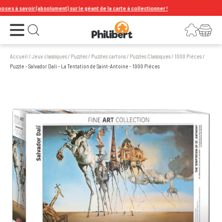
s à savoir (absolument) sur le géant de la carte à collectionner !
Ouvrir le menu
Connexion
Votre panier
Ouvrir la recherche
Accueil
/
Jeux classiques
/
Puzzles
/
Puzzles cartons
/
Puzzles Classiques
/
1000 Pièces
/
Puzzle - Salvador Dali - La Tentation de Saint-Antoine - 1000 Pièces