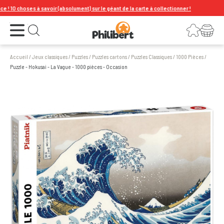
 10 choses à savoir (absolument) sur le géant de la carte à collectionner !
Ouvrir le menu
Connexion
Votre panier
Ouvrir la recherche
Accueil
/
Jeux classiques
/
Puzzles
/
Puzzles cartons
/
Puzzles Classiques
/
1000 Pièces
/
Puzzle - Hokusai - La Vague - 1000 pièces - Occasion