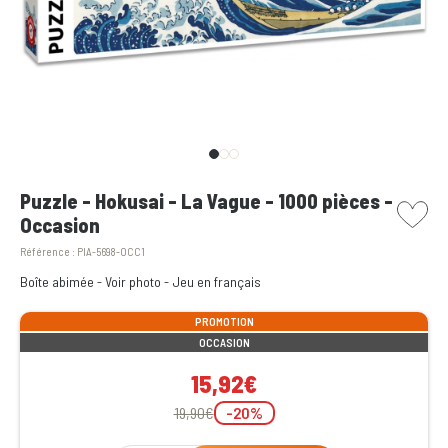
picto w
Puzzle - Hokusai - La Vague - 1000 pièces -
Occasion
Référence :
PIA-5698-OCC1
Boîte abimée - Voir photo - Jeu en français
PROMOTION
OCCASION
15,92€
19,90€
-20%