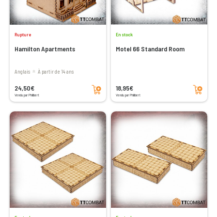
Rupture
En stock
Hamilton Apartments
Motel 66 Standard Room
Anglais
à partir de 14 ans
Ajouter au panier
Ajouter au panier
24,50€
18,95€
Vendu par Philibert
Vendu par Philibert