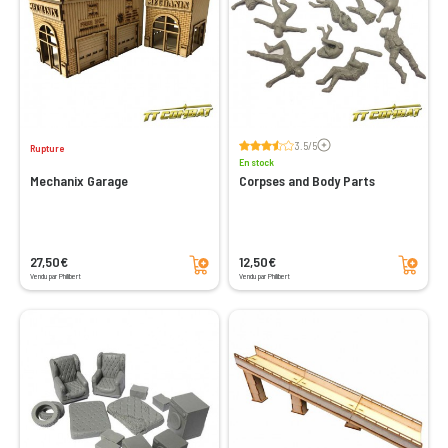
Voir les avis
3.5/5
Rupture
En stock
Mechanix Garage
Corpses and Body Parts
Ajouter au panier
Ajouter au panier
27,50€
12,50€
Vendu par Philibert
Vendu par Philibert