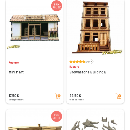
PRIX
ROUGE
Voir les avis
5/5
Rupture
Rupture
Mini Mart
Brownstone Building B
Ajouter au panier
Ajouter au panier
17,50€
22,50€
Vendu par Philibert
Vendu par Philibert
PRIX
ROUGE