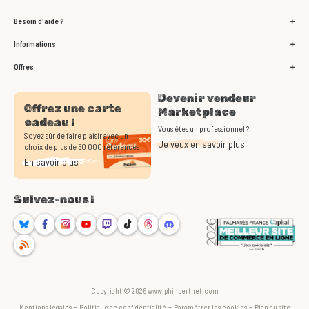
Besoin d'aide ?
Informations
Offres
Devenir vendeur
Offrez une carte
Marketplace
cadeau !
Vous êtes un professionnel ?
Soyez sûr de faire plaisir avec un
Je veux en savoir plus
choix de plus de 50 000 références
En savoir plus
Suivez-nous !
Bluesky
Facebook
Instagram
Youtube
Twitch
TikTok
Threads
Discord
RSS
Copyright © 2026 www.philibertnet.com
-
-
-
Mentions légales
Politique de confidentialité
Paramétrer les cookies
Plan du site