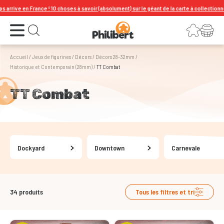
ance ! 10 choses à savoir (absolument) sur le géant de la carte à collectionner !
Ouvrir le menu
Connexion
Votre panier
Ouvrir la recherche
Accueil
/
Jeux de figurines
/
Décors
/
Décors 28-32mm
/
Historique et Contemporain (28mm)
/
TT Combat
TT Combat
Dockyard
Downtown
Carnevale
34
produits
Tous les filtres et tri