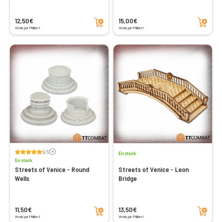
Ajouter au panier
Ajouter au panier
12,50€
15,00€
Vendu par Philibert
Vendu par Philibert
Voir les avis
5/5
En stock
En stock
Streets of Venice - Round
Streets of Venice - Leon
Wells
Bridge
Ajouter au panier
Ajouter au panier
11,50€
13,50€
Vendu par Philibert
Vendu par Philibert