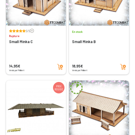
Voir les avis
5/5
En stock
Rupture
Small Minka C
Small Minka B
Ajouter au panier
Ajouter au panier
14,95€
18,95€
Vendu par Philibert
Vendu par Philibert
PRIX
ROUGE