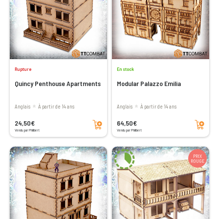
Rupture
En stock
Quincy Penthouse Apartments
Modular Palazzo Emilia
Anglais
à partir de 14 ans
Anglais
à partir de 14 ans
Ajouter au panier
Ajouter au panier
24,50€
64,50€
Vendu par Philibert
Vendu par Philibert
PRIX
ROUGE