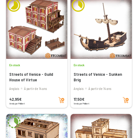
En stock
En stock
Streets of Venice - Guild
Streets of Venice - Sunken
House of Virtue
Brig
Anglais
à partir de 14 ans
Anglais
à partir de 14 ans
Ajouter au panier
Ajouter au panier
42,95€
17,50€
Vendu par Philibert
Vendu par Philibert