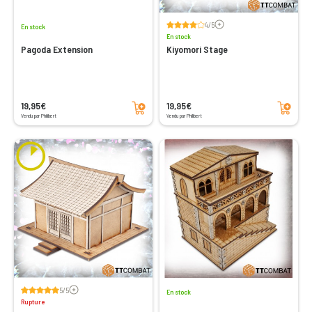
Voir les avis
4/5
En stock
En stock
Pagoda Extension
Kiyomori Stage
Ajouter au panier
Ajouter au panier
19,95€
19,95€
Vendu par Philibert
Vendu par Philibert
Voir les avis
5/5
En stock
Rupture