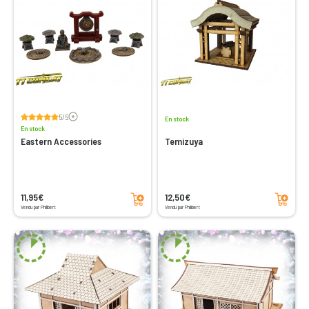
Voir les avis
5/5
En stock
En stock
Eastern Accessories
Temizuya
Ajouter au panier
Ajouter au panier
11,95€
12,50€
Vendu par Philibert
Vendu par Philibert