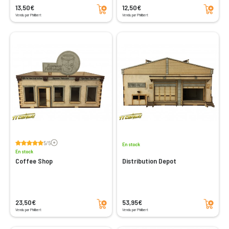
Ajouter au panier
Ajouter au panier
13,50€
12,50€
Vendu par Philibert
Vendu par Philibert
Voir les avis
5/5
En stock
En stock
Coffee Shop
Distribution Depot
Ajouter au panier
Ajouter au panier
23,50€
53,95€
Vendu par Philibert
Vendu par Philibert