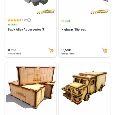
Voir les avis
4.7/5
En stock
En stock
Back Alley Accessories 3
Highway Sliproad
Ajouter au panier
Ajouter au panier
11,95€
16,50€
Vendu par Philibert
Vendu par Philibert