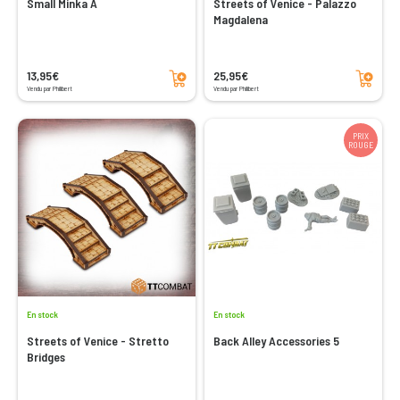
Small Minka A
Streets of Venice - Palazzo
Magdalena
Ajouter au panier
Ajouter au panier
13,95€
25,95€
Vendu par Philibert
Vendu par Philibert
PRIX
ROUGE
En stock
En stock
Streets of Venice - Stretto
Back Alley Accessories 5
Bridges