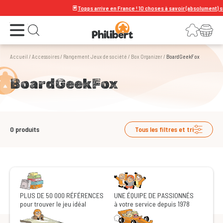
🃏
Topps arrive en France ! 10 choses à savoir (absolument) sur 
Ouvrir le menu
Connexion
Votre panier
Ouvrir la recherche
Accueil
/
Accessoires
/
Rangement Jeux de société
/
Box Organizer
/
BoardGeekFox
BoardGeekFox
0
produits
Tous les filtres et tri
PLUS DE 50 000 RÉFÉRENCES
UNE ÉQUIPE DE PASSIONNÉS
pour trouver le jeu idéal
à votre service depuis 1978