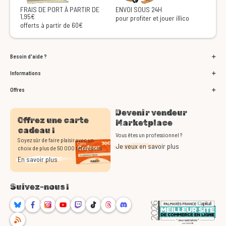
FRAIS DE PORT À PARTIR DE
ENVOI SOUS 24H
1,95€
pour profiter et jouer illico
offerts à partir de 60€
Besoin d'aide ?
Informations
Offres
Devenir vendeur
Offrez une carte
Marketplace
cadeau !
Vous êtes un professionnel ?
Soyez sûr de faire plaisir avec un
Je veux en savoir plus
choix de plus de 50 000 références
En savoir plus
Suivez-nous !
Bluesky
Facebook
Instagram
Youtube
Twitch
TikTok
Threads
Discord
RSS