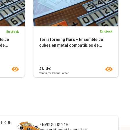
En stock
En stock
le de
Terraforming Mars - Ensemble de
 de
cubes en métal compatibles de
couleur cuivre, argent et or
product.seeProductPage
product.seeP
31,10€
Vendu par Tokens Garden
TIR DE
ENVOI SOUS 24H
pour profiter et jouer illico