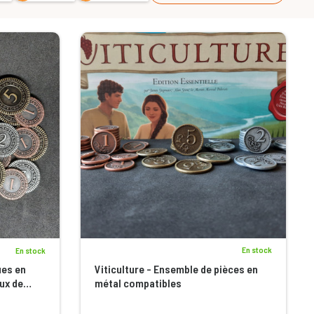
En stock
En stock
ues en
Viticulture - Ensemble de pièces en
eux de
métal compatibles