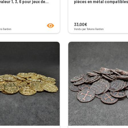
aleur 1, 3, 6 pour jeux de
pièces en métal compatible
product.seeProductPage
33,00€
ns Garden
Vendu par Tokens Garden