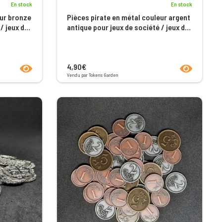
En stock
En stock
eur bronze
Pièces pirate en métal couleur argent
/ jeux de
antique pour jeux de société / jeux de
rôle
product.seeProductPage
product.seeP
4,90€
Vendu par Tokens Garden