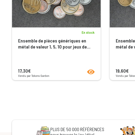
En stock
Ensemble de pièces génériques en
Ensemble 
métal de valeur 1, 5, 10 pour jeux de
métal de v
société
société
product.seeProductPage
17,30€
19,60€
Vendu par Tokens Garden
Vendu par Toke
PLUS DE 50 000 RÉFÉRENCES
pour trouver le jeu idéal