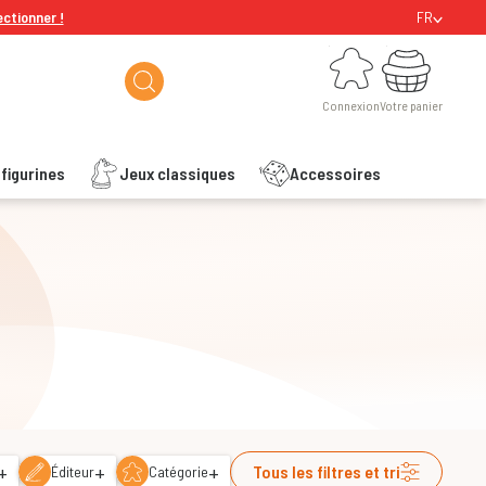
ectionner !
FR
Connexion
Votre panier
Connexion
Votre panier
figurines
Jeux classiques
Accessoires
+
+
+
Tous les filtres et tri
Éditeur
Catégorie