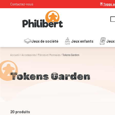
Contactez-nous
🃏
Topps ar
Jeux de société
Jeux enfants
Jeux
Accueil
/
Accessoires
/
Pièces et Monnaies
/
Tokens Garden
Tokens Garden
20
produits