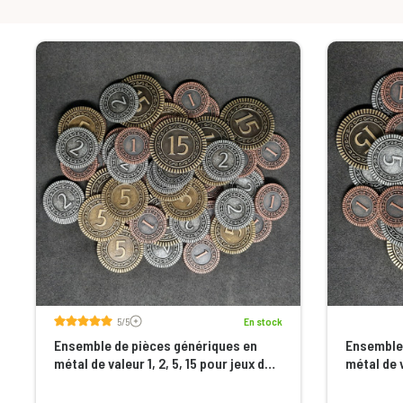
Voir les avis
5/5
En stock
Ensemble de pièces génériques en
Ensemble 
métal de valeur 1, 2, 5, 15 pour jeux de
métal de v
société
société