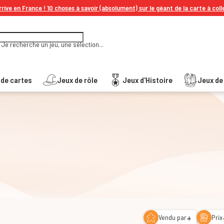
rive en France ! 10 choses à savoir (absolument) sur le géant de la carte à coll
Je recherche un jeu, une sélection...
 de cartes
Jeux de rôle
Jeux d'Histoire
Jeux de 
+
Vendu par
Prix