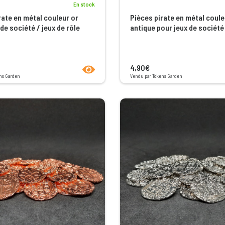
En stock
rate en métal couleur or
Pièces pirate en métal coul
de société / jeux de rôle
antique pour jeux de société 
rôle
product.seeProductPage
4,90€
ns Garden
Vendu par Tokens Garden