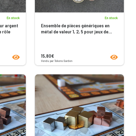
En stock
En stock
ur argent
Ensemble de pièces génériques en
e rôle
métal de valeur 1, 2, 5 pour jeux de
société
product.seeProductPage
product.seeP
15,80€
Vendu par Tokens Garden