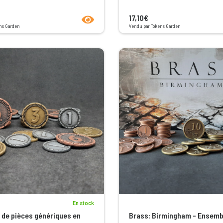
product.seeProductPage
17,10€
ns Garden
Vendu par Tokens Garden
En stock
de pièces génériques en
Brass: Birmingham - Ensemb