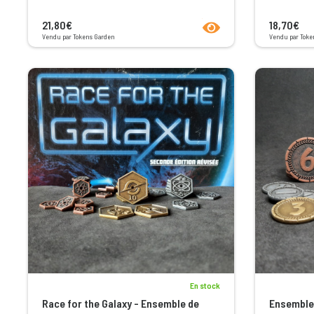
product.seeProductPage
21,80€
18,70€
Vendu par Tokens Garden
Vendu par Toke
En stock
Race for the Galaxy - Ensemble de
Ensemble 