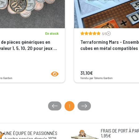
Voir les avis
En stock
5/5
de pièces génériques en
Terraforming Mars - Ensemb
aleur 1, 5, 10, 20 pour jeux de
cubes en métal compatibles
couleur bronze, argent et or
product.seeProductPage
31,10€
ns Garden
Vendu par Tokens Garden
1
FRAIS DE PORT À PAR
UNE ÉQUIPE DE PASSIONNÉS
1,95€
à votre service depuis 1978