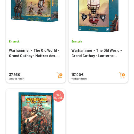
En stock
En stock
Warhammer - The Old World -
Warhammer - The Old World -
Grand Cathay : Maîtres des
Grand Cathay : Lanterne
Portes des Cités Célestes
Céleste
Ajouter au panier
Ajouter au panier
37,95€
117,00€
Vendu par Philibert
Vendu par Philibert
PRIX
ROUGE