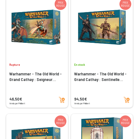
PRIX
PRIX
ROUGE
ROUGE
Rupture
En stock
Warhammer - The Old World -
Warhammer - The Old World -
Grand Cathay : Seigneur
Grand Cathay : Sentinelle
Shugengan sur Grand Esprit
Cathayenne
Longma
Ajouter au panier
Ajouter au panier
46,50€
94,50€
Vendu par Philibert
Vendu par Philibert
PRIX
PRIX
ROUGE
ROUGE