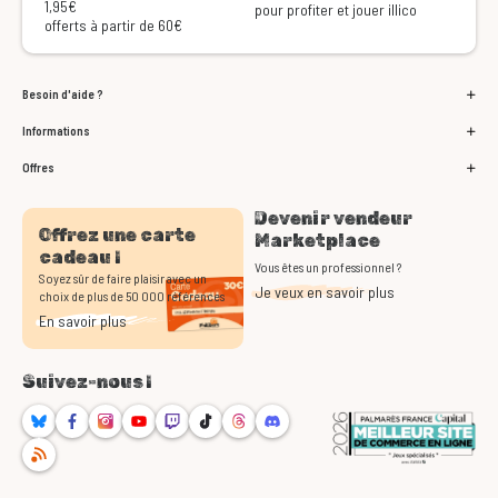
1,95€
pour profiter et jouer illico
offerts à partir de 60€
Besoin d'aide ?
Informations
Offres
Devenir vendeur
Offrez une carte
Marketplace
cadeau !
Vous êtes un professionnel ?
Soyez sûr de faire plaisir avec un
Je veux en savoir plus
choix de plus de 50 000 références
En savoir plus
Suivez-nous !
Bluesky
Facebook
Instagram
Youtube
Twitch
TikTok
Threads
Discord
RSS