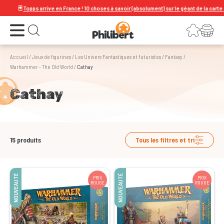
🃏
Topps arrive en France ! 10 choses à savoir (absolument) sur le géant de la carte à colle
Ouvrir le menu
Connexion
Votre panier
Ouvrir la recherche
Accueil
/
Jeux de figurines
/
Les Univers Fantastiques et futuristes
/
Fantasy
/
Warhammer - The Old World
/
Cathay
Cathay
15
produits
Tous les filtres et tri
NOUVEAUTÉ
NOUVEAUTÉ
PRIX
PRIX
ROUGE
ROUGE