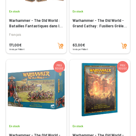
En stock
En stock
Warhammer - The Old World :
Warhammer - The Old World -
Batailles Fantastiques dans le
Grand Cathay : Fusiliers Grêle
Monde de Légende - Set de
de Fer & Équipes de Canon
Français
Base
Grue
Ajouter au panier
Ajouter au panier
171,00€
63,00€
Vendu par Philibert
Vendu par Philibert
PRIX
PRIX
ROUGE
ROUGE
En stock
En stock
Warhammer - The Old World -
Warhammer - The Old World -