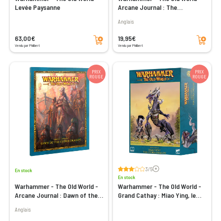
Levée Paysanne
Arcane Journal : The
Breaching of the Great
Anglais
Bastion
Ajouter au panier
Ajouter au panier
63,00€
19,95€
Vendu par Philibert
Vendu par Philibert
PRIX
PRIX
ROUGE
ROUGE
Voir les avis
3/5
En stock
En stock
Warhammer - The Old World -
Warhammer - The Old World -
Arcane Journal : Dawn of the
Grand Cathay : Miao Ying, le
Storm Dragon
Dragon de Tempête
Anglais