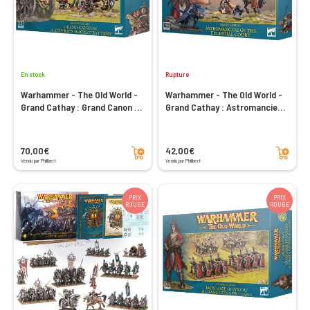
En stock
Rupture
Warhammer - The Old World -
Warhammer - The Old World -
Grand Cathay : Grand Canon et
Grand Cathay : Astromanciens
Batterie de Fusées Pluie de
de la Cour Céleste
Feu
Ajouter au panier
Ajouter au panier
70,00€
42,00€
Vendu par Philibert
Vendu par Philibert
PRIX
PRIX
ROUGE
ROUGE