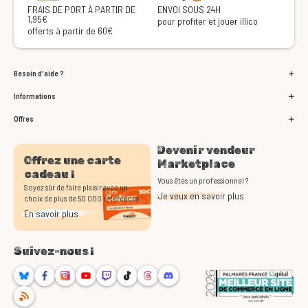
FRAIS DE PORT À PARTIR DE
ENVOI SOUS 24H
1,95€
pour profiter et jouer illico
offerts à partir de 60€
Besoin d'aide ?
Informations
Offres
Devenir vendeur
Offrez une carte
Marketplace
cadeau !
Vous êtes un professionnel ?
Soyez sûr de faire plaisir avec un
Je veux en savoir plus
choix de plus de 50 000 références
En savoir plus
Suivez-nous !
Bluesky
Facebook
Instagram
Youtube
Twitch
TikTok
Threads
Discord
RSS