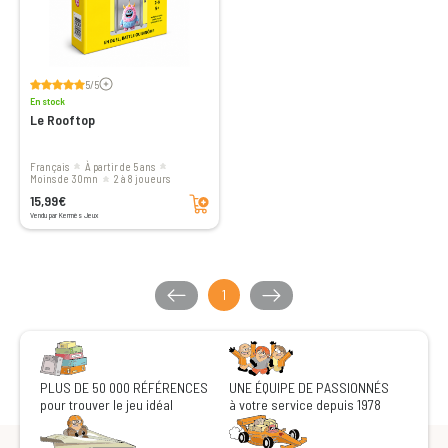
Voir les avis
5/5
En stock
Le Rooftop
Français
à partir de 5 ans
moins de 30mn
2 à 8 joueurs
Ajouter au panier
15,99€
Vendu par Kermès Jeux
1
PLUS DE 50 000 RÉFÉRENCES
UNE ÉQUIPE DE PASSIONNÉS
pour trouver le jeu idéal
à votre service depuis 1978