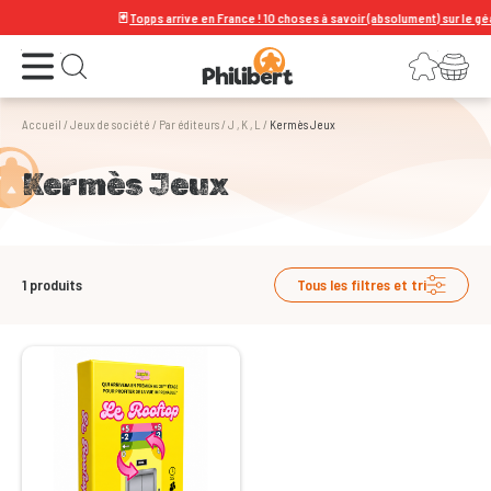
🃏
Topps arrive en France ! 10 choses à savoir (absolument) sur le géant
Ouvrir le menu
Connexion
Votre panier
Ouvrir la recherche
Accueil
/
Jeux de société
/
Par éditeurs
/
J , K , L
/
Kermès Jeux
Kermès Jeux
1
produits
Tous les filtres et tri