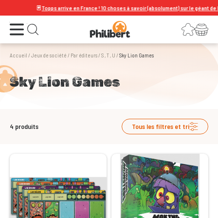
🃏
Topps arrive en France ! 10 choses à savoir (absolument) sur le géant de la 
Ouvrir le menu
Connexion
Votre panier
Ouvrir la recherche
Accueil
/
Jeux de société
/
Par éditeurs
/
S , T , U
/
Sky Lion Games
Sky Lion Games
4
produits
Tous les filtres et tri