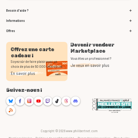
Besoin d'aide ?
Informations
Offres
Devenir vendeur
Offrez une carte
Marketplace
cadeau !
Vous êtes un professionnel ?
Soyez sûr de faire plaisir avec un
Je veux en savoir plus
choix de plus de 50 000 références
En savoir plus
Suivez-nous !
Bluesky
Facebook
Instagram
Youtube
Twitch
TikTok
Threads
Discord
RSS
Copyright © 2026 www.philibertnet.com
-
-
-