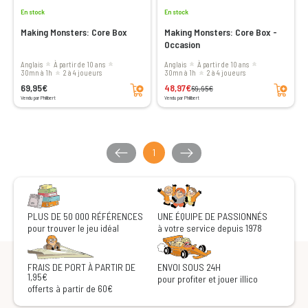
En stock
En stock
Making Monsters: Core Box
Making Monsters: Core Box -
Occasion
Anglais
à partir de 10 ans
Anglais
à partir de 10 ans
30mn à 1h
2 à 4 joueurs
30mn à 1h
2 à 4 joueurs
Ajouter au panier
Ajouter au panier
69,95€
48,97€
69,95€
Vendu par Philibert
Vendu par Philibert
1
PLUS DE 50 000 RÉFÉRENCES
UNE ÉQUIPE DE PASSIONNÉS
pour trouver le jeu idéal
à votre service depuis 1978
FRAIS DE PORT À PARTIR DE
ENVOI SOUS 24H
1,95€
pour profiter et jouer illico
offerts à partir de 60€