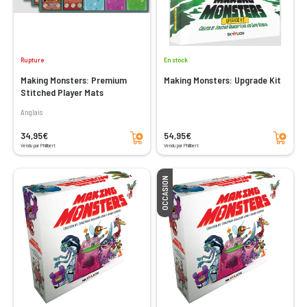
Rupture
En stock
Making Monsters: Premium
Making Monsters: Upgrade Kit
Stitched Player Mats
Anglais
Ajouter au panier
Ajouter au panier
34,95€
54,95€
Vendu par Philibert
Vendu par Philibert
OCCASION