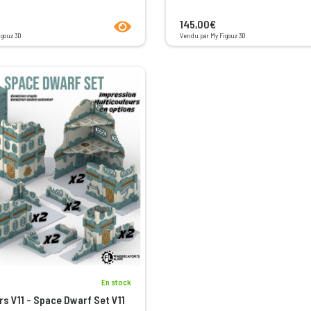
product.seeProductPage
145,00€
igouz 3D
Vendu par My Figouz 3D
En stock
rs V11 - Space Dwarf Set V11