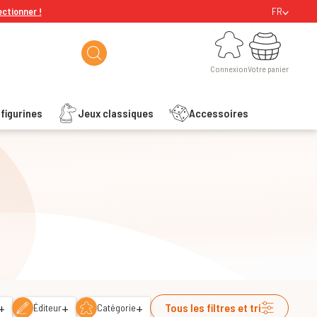
ectionner !
FR
Connexion
Votre panier
Connexion
Votre panier
figurines
Jeux classiques
Accessoires
+
+
+
Tous les filtres et tri
Éditeur
Catégorie