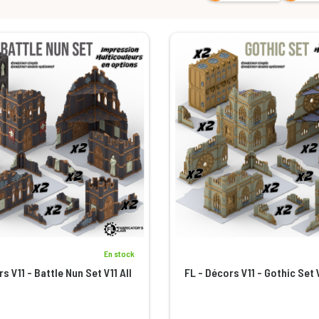
En stock
s V11 - Battle Nun Set V11 All
FL - Décors V11 - Gothic Set V