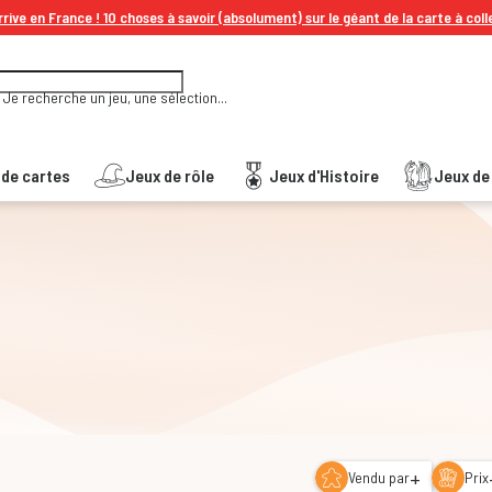
rive en France ! 10 choses à savoir (absolument) sur le géant de la carte à coll
Je recherche un jeu, une sélection...
 de cartes
Jeux de rôle
Jeux d'Histoire
Jeux de 
+
Vendu par
Prix