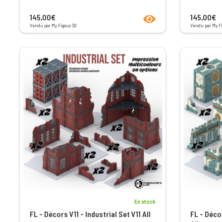
product.seeProductPage
145,00€
145,00€
Vendu par My Figouz 3D
Vendu par My F
En stock
FL - Décors V11 - Industrial Set V11 All
FL - Déco