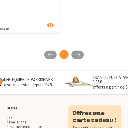
product.seeProductPage
igouz 3D
1
FRAIS DE PORT À PAR
UNE ÉQUIPE DE PASSIONNÉS
1,95€
à votre service depuis 1978
offerts à partir de 
Offres
Offrez une
CSE
carte cadeau !
Associations
Etablissements publics
Soyez sûr de faire plaisir