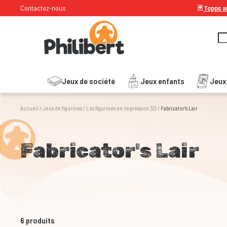
Contactez-nous
🃏
Topps ar
Jeux de société
Jeux enfants
Jeux
Accueil
/
Jeux de figurines
/
Les figurines en impression 3D
/
Fabricator's Lair
Fabricator's Lair
6
produits