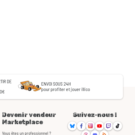
TIR DE
ENVOI SOUS 24H
pour profiter et jouer illico
60€
Devenir vendeur
Suivez-nous !
Marketplace
Bluesky
Facebook
Instagram
Youtube
Twitch
TikTok
Threads
Discord
RSS
Vous êtes un professionnel ?