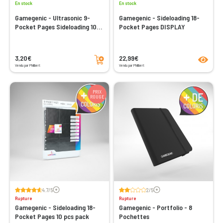
En stock
En stock
Gamegenic - Ultrasonic 9-
Gamegenic - Sideloading 18-
Pocket Pages Sideloading 10
Pocket Pages DISPLAY
pcs pack
Ajouter au panier
product
3,20€
22,99€
Vendu par Philibert
Vendu par Philibert
PRIX
ROUGE
Voir les avis
Voir les avis
4.7/5
2/5
Rupture
Rupture
Gamegenic - Sideloading 18-
Gamegenic - Portfolio - 8
Pocket Pages 10 pcs pack
Pochettes