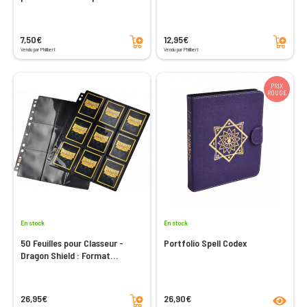
Ajouter au panier
Ajouter au panier
7,50€
12,95€
Vendu par Philibert
Vendu par Philibert
PRIX
ROUGE
En stock
En stock
50 Feuilles pour Classeur -
Portfolio Spell Codex
Dragon Shield : Format
Japonais
Ajouter au panier
product
26,95€
26,90€