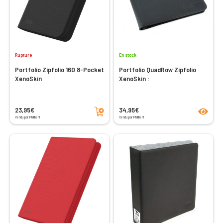
Rupture
En stock
Portfolio Zipfolio 160 8-Pocket
Portfolio QuadRow Zipfolio
XenoSkin
XenoSkin :
Ajouter au panier
product
23,95€
34,95€
Vendu par Philibert
Vendu par Philibert