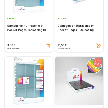
En stock
En stock
Gamegenic - Ultrasonic 9-
Gamegenic - Ultrasonic 9-
Pocket Pages Toploading 10
Pocket Pages Sideloading
pcs pack
DISPLAY
Ajouter au panier
Ajouter au panier
3,50€
13,50€
Vendu par Philibert
Vendu par Philibert
PRIX
ROUGE