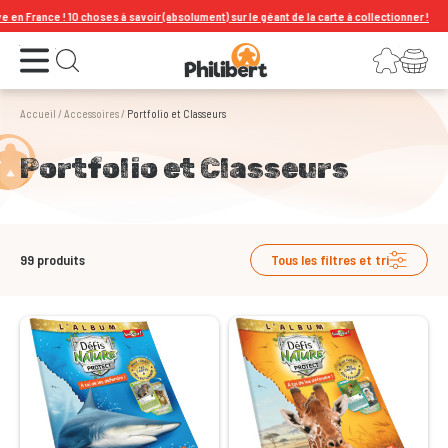
choses à savoir (absolument) sur le géant de la carte à collectionner !
Ouvrir le menu
Connexion
Votre panier
Ouvrir la recherche
Accueil
/
Accessoires
/
Portfolio et Classeurs
Portfolio et Classeurs
99
produits
Tous les filtres et tri