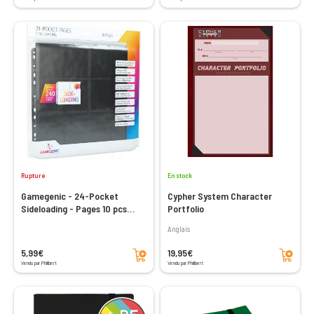
Rupture
En stock
Gamegenic - 24-Pocket
Cypher System Character
Sideloading - Pages 10 pcs
Portfolio
pack - Noir
Anglais
Ajouter au panier
Ajouter au panier
5,99€
19,95€
Vendu par Philibert
Vendu par Philibert