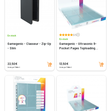
Voir les avis
5/5
En stock
En stock
Gamegenic - Classeur - Zip-Up
Gamegenic - Ultrasonic 9-
- Slim
Pocket Pages Toploading
DISPLAY
Ajouter au panier
Ajouter au panier
22,50€
13,50€
Vendu par Philibert
Vendu par Philibert