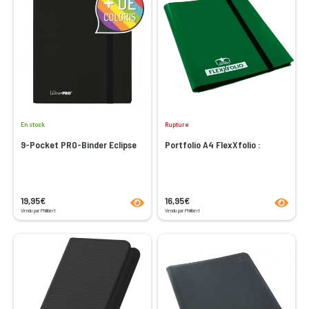
En stock
Rupture
9-Pocket PRO-Binder Eclipse
Portfolio A4 FlexXfolio :
product.seeProductPage
product
19,95€
16,95€
Vendu par Philibert
Vendu par Philibert