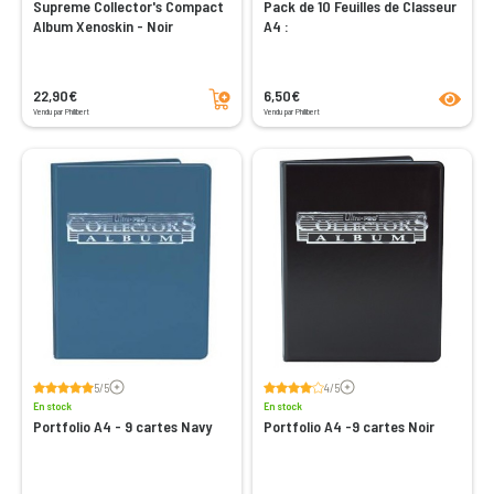
Supreme Collector's Compact
Pack de 10 Feuilles de Classeur
Album Xenoskin - Noir
A4 :
Ajouter au panier
product
22,90€
6,50€
Vendu par Philibert
Vendu par Philibert
Voir les avis
Voir les avis
5/5
4/5
En stock
En stock
Portfolio A4 - 9 cartes Navy
Portfolio A4 -9 cartes Noir