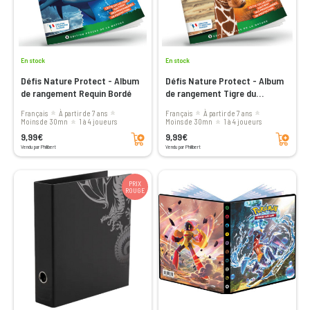
En stock
En stock
Défis Nature Protect - Album
Défis Nature Protect - Album
de rangement Requin Bordé
de rangement Tigre du
Bengale
Français
à partir de 7 ans
Français
à partir de 7 ans
moins de 30mn
1 à 4 joueurs
moins de 30mn
1 à 4 joueurs
Ajouter au panier
Ajouter au panier
9,99€
9,99€
Vendu par Philibert
Vendu par Philibert
PRIX
ROUGE