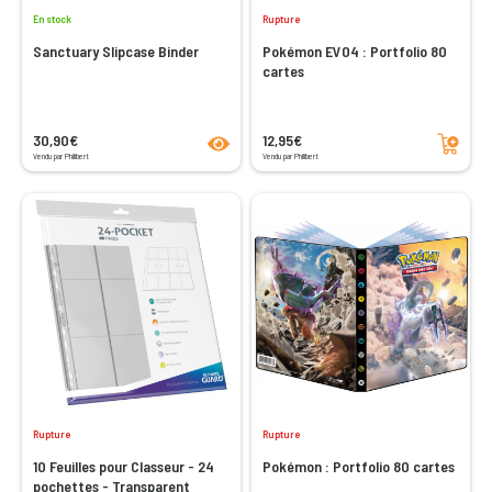
En stock
Rupture
Sanctuary Slipcase Binder
Pokémon EV04 : Portfolio 80
cartes
product.seeProductPage
Ajouter au panier
30,90€
12,95€
Vendu par Philibert
Vendu par Philibert
Rupture
Rupture
10 Feuilles pour Classeur - 24
Pokémon : Portfolio 80 cartes
pochettes - Transparent