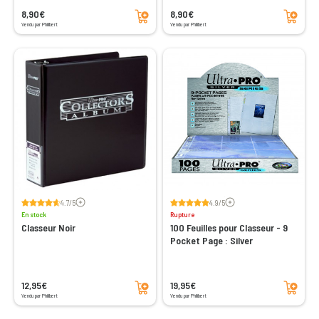
Ajouter au panier
Ajouter au panier
8,90€
8,90€
Vendu par Philibert
Vendu par Philibert
Voir les avis
Voir les avis
4.7/5
4.9/5
En stock
Rupture
Classeur Noir
100 Feuilles pour Classeur - 9
Pocket Page : Silver
Ajouter au panier
Ajouter au panier
12,95€
19,95€
Vendu par Philibert
Vendu par Philibert