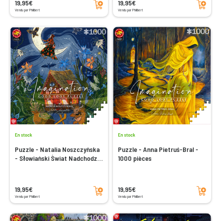
19,95€
19,95€
Vendu par Philibert
Vendu par Philibert
En stock
En stock
Puzzle - Natalia Noszczyńska
Puzzle - Anna Pietruś-Bral -
- Słowiański Świat Nadchodzi -
1000 pièces
1000 pièces
Ajouter au panier
Ajouter au panier
19,95€
19,95€
Vendu par Philibert
Vendu par Philibert