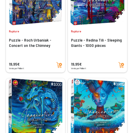
Rupture
Rupture
Puzzle - Roch Urbaniak -
Puzzle - Redina Tili - Sleeping
Concert on the Chimney
Giants - 1000 pièces
Ajouter au panier
Ajouter au panier
19,95€
19,95€
Vendu par Philibert
Vendu par Philibert