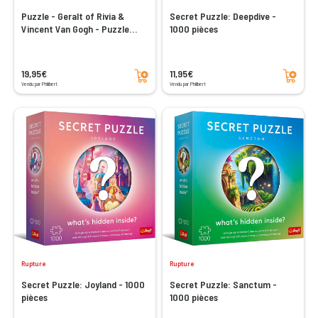
Puzzle - Geralt of Rivia &
Secret Puzzle: Deepdive -
Vincent Van Gogh - Puzzle
1000 pièces
1000 Pieces
Ajouter au panier
Ajouter au panier
19,95€
11,95€
Vendu par Philibert
Vendu par Philibert
Rupture
Rupture
Secret Puzzle: Joyland - 1000
Secret Puzzle: Sanctum -
pièces
1000 pièces