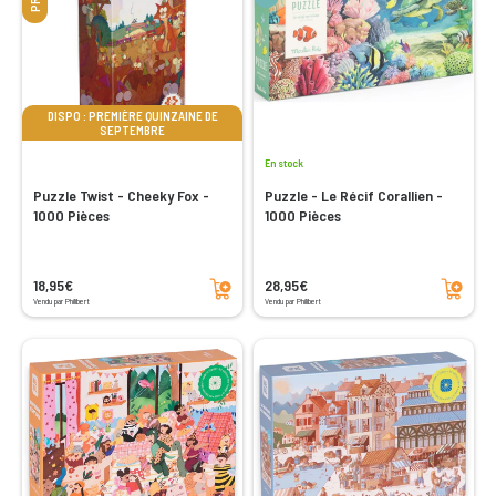
DISPO : PREMIÈRE QUINZAINE DE
SEPTEMBRE
En stock
Puzzle Twist - Cheeky Fox -
Puzzle - Le Récif Corallien -
1000 Pièces
1000 Pièces
Ajouter au panier
Ajouter au panier
18,95€
28,95€
Vendu par Philibert
Vendu par Philibert