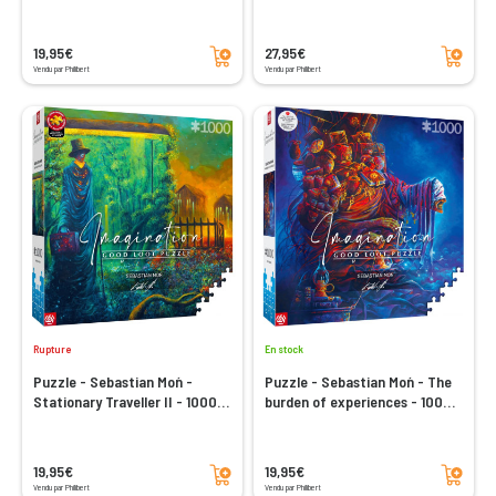
Ajouter au panier
Ajouter au panier
19,95€
27,95€
Vendu par Philibert
Vendu par Philibert
Rupture
En stock
Puzzle - Sebastian Moń -
Puzzle - Sebastian Moń - The
Stationary Traveller II - 1000
burden of experiences - 1000
pièces
pièces
Ajouter au panier
Ajouter au panier
19,95€
19,95€
Vendu par Philibert
Vendu par Philibert