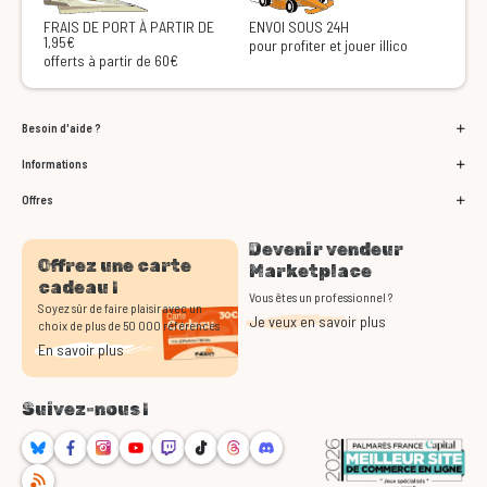
FRAIS DE PORT À PARTIR DE
ENVOI SOUS 24H
1,95€
pour profiter et jouer illico
offerts à partir de 60€
Besoin d'aide ?
Informations
Offres
Devenir vendeur
Offrez une carte
Marketplace
cadeau !
Vous êtes un professionnel ?
Soyez sûr de faire plaisir avec un
Je veux en savoir plus
choix de plus de 50 000 références
En savoir plus
Suivez-nous !
Bluesky
Facebook
Instagram
Youtube
Twitch
TikTok
Threads
Discord
RSS