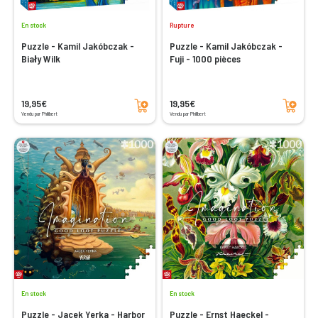
En stock
Rupture
Puzzle - Kamil Jakóbczak -
Puzzle - Kamil Jakóbczak -
Biały Wilk
Fuji - 1000 pièces
Ajouter au panier
Ajouter au panier
19,95€
19,95€
Vendu par Philibert
Vendu par Philibert
En stock
En stock
Puzzle - Jacek Yerka - Harbor
Puzzle - Ernst Haeckel -