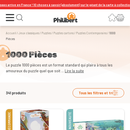
! 10 choses à savoir (absolument) sur le géant de la carte à collectionner !
Ouvrir le menu
Connexion
Votre panier
Ouvrir la recherche
Accueil
/
Jeux classiques
/
Puzzles
/
Puzzles cartons
/
Puzzles Contemporains
/
1000
Pièces
1000 Pièces
Le puzzle 1000 pièces est un format standard qui plaira à tous les
amoureux du puzzle quel que soit ...
Lire la suite
341
produits
Tous les filtres et tri
PRÉCOMMANDE
NOUVEAUTÉ