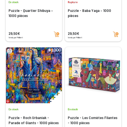
En stock
Rupture
Puzzle - Quartier Shibuya –
Puzzle - Baba Yaga – 1000
1000 pièces
pièces
Ajouter au panier
Ajouter au panier
29,50€
29,50€
Vendu par Philibert
Vendu par Philibert
En stock
En stock
Puzzle - Roch Urbaniak -
Puzzle - Les Comètes Filantes
Parade of Giants - 1000 pièces
- 1000 pièces