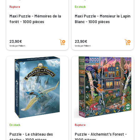
Rupture
En stock
Maxi Puzzle - Mémoires de la
Maxi Puzzle - Monsieur le Lapin
forêt - 1000 pièces
Blanc - 1000 pièces
Ajouter au panier
Ajouter au panier
23,90€
23,90€
Vendu par Philibert
Vendu par Philibert
En stock
Rupture
Puzzle - Le château des
Puzzle - Alchemist's Forest -
étoiles - 1000 pièces
1000 pièces