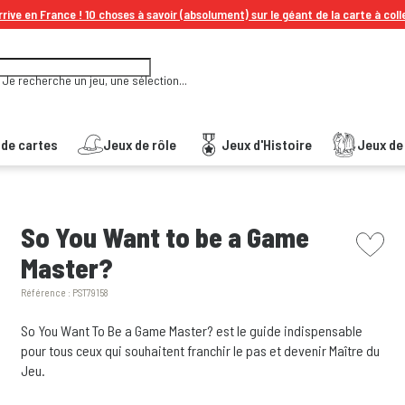
rive en France ! 10 choses à savoir (absolument) sur le géant de la carte à coll
Je recherche un jeu, une sélection...
 de cartes
Jeux de rôle
Jeux d'Histoire
Jeux de 
picto w
So You Want to be a Game
Master?
Référence :
PST79158
So You Want To Be a Game Master? est le guide indispensable
pour tous ceux qui souhaitent franchir le pas et devenir Maître du
Jeu.