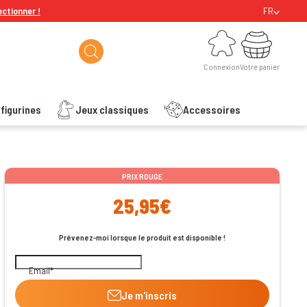
ectionner !
FR
Connexion
Votre panier
Connexion
Votre panier
figurines
Jeux classiques
Accessoires
ishlist
PRIX ROUGE
25,95€
Prévenez-moi lorsque le produit est disponible !
Email
Je m'inscris