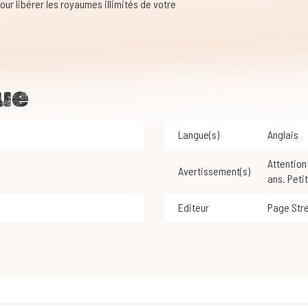
 pour libérer les royaumes illimités de votre
ue
Langue(s)
Anglais
Attention ! Ne convient pas aux enfants de moins de 3
Avertissement(s)
ans. Peti
Editeur
Page Str