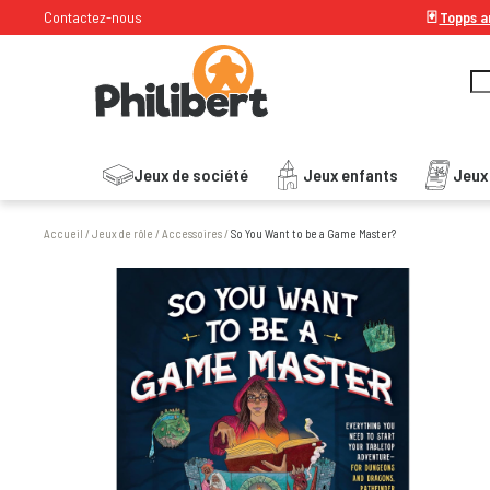
Contactez-nous
🃏
Topps ar
Jeux de société
Jeux enfants
Jeux
Accueil
/
Jeux de rôle
/
Accessoires
/
So You Want to be a Game Master?