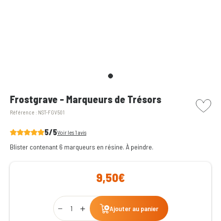
picto w
Frostgrave - Marqueurs de Trésors
Référence :
NST-FGV501
5/5
Voir les 1 avis
Blister contenant 6 marqueurs en résine. À peindre.
9,50€
Qty
Ajouter au panier