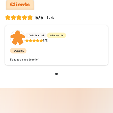
Clients
5/5
1 avis
L'avis de eric D
Achat vérifié
5/5
10/03/2016
Manque un peu de relief.