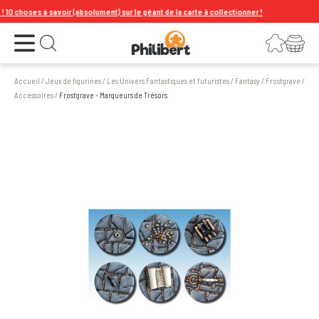
 choses à savoir (absolument) sur le géant de la carte à collectionner !
Ouvrir le menu
Connexion
Votre panier
Ouvrir la recherche
Accueil
/
Jeux de figurines
/
Les Univers Fantastiques et futuristes
/
Fantasy
/
Frostgrave
/
Accessoires
/
Frostgrave - Marqueurs de Trésors