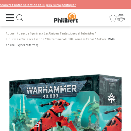
vrez notre sélection de 10 jeux sur la politique !
Ouvrir le menu
Connexion
Votre panier
Ouvrir la recherche
Accueil
/
Jeux de figurines
/
Les Univers Fantastiques et futuristes
/
Futuriste et Science Fiction
/
Warhammer 40.000
/
Armées Xenos
/
Aeldari
/
W40K :
Aeldari - Vyper / Starfang