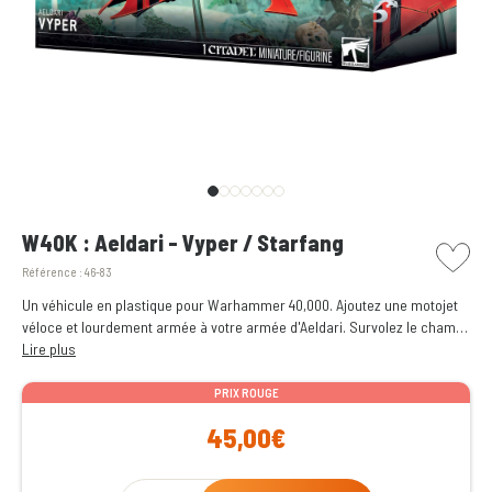
picto w
W40K : Aeldari - Vyper / Starfang
Référence :
46-83
Un véhicule en plastique pour Warhammer 40,000. Ajoutez une motojet
véloce et lourdement armée à votre armée d'Aeldari. Survolez le champ
de bataille et éliminez vos adversaires avec un arsenal d'armes létales.
Lire plus
Peut autrement être assemblée en tant que Croc Stellaire.
PRIX ROUGE
45,00€
Qty