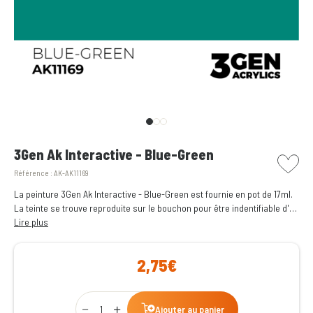
picto w
3Gen Ak Interactive - Blue-Green
Référence :
AK-AK11169
La peinture 3Gen Ak Interactive - Blue-Green est fournie en pot de 17ml.
La teinte se trouve reproduite sur le bouchon pour être indentifiable d'un
coup d'œil.
Lire plus
2,75€
Qty
Ajouter au panier