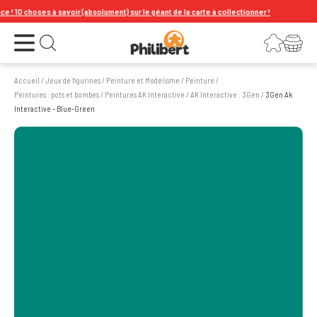
! 10 choses à savoir (absolument) sur le géant de la carte à collectionner !
Ouvrir le menu
Connexion
Votre panier
Ouvrir la recherche
Accueil
/
Jeux de figurines
/
Peinture et Modélisme
/
Peinture
/
Peintures : pots et bombes
/
Peintures AK Interactive
/
AK Interactive : 3Gen
/
3Gen Ak
Interactive - Blue-Green