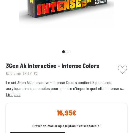
picto w
3Gen Ak Interactive - Intense Colors
Référence :
AK-AK11612
Le set 3Gen Ak Interactive - Intense Colors contient 6 peintures
acryliques indispensables pour peindre n'importe quel effet intense sur
n'importe quelle figurine ou maquette. L'intensité de leurs pigments
Lire plus
rend ces peintures très spéciales.
16,95€
Prévenez-moi lorsque le produit est disponible !