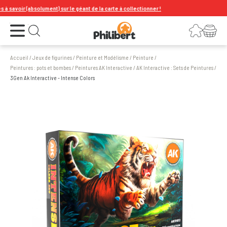
savoir (absolument) sur le géant de la carte à collectionner !
Ouvrir le menu
Connexion
Votre panier
Ouvrir la recherche
Accueil
/
Jeux de figurines
/
Peinture et Modélisme
/
Peinture
/
Peintures : pots et bombes
/
Peintures AK Interactive
/
AK Interactive : Sets de Peintures
/
3Gen Ak Interactive - Intense Colors