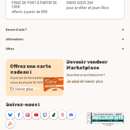
FRAIS DE PORT À PARTIR DE
ENVOI SOUS 24H
1,95€
pour profiter et jouer illico
offerts à partir de 60€
Besoin d'aide ?
Informations
Offres
Devenir vendeur
Offrez une carte
Marketplace
cadeau !
Vous êtes un professionnel ?
Soyez sûr de faire plaisir avec un
Je veux en savoir plus
choix de plus de 50 000 références
En savoir plus
Suivez-nous !
Bluesky
Facebook
Instagram
Youtube
Twitch
TikTok
Threads
Discord
RSS