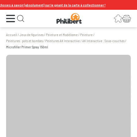
ses à savoir (absolument) sur le géant de la carte à collectionner !
Ouvrir le menu
Connexion
Votre panier
Ouvrir la recherche
Accueil
/
Jeux de figurines
/
Peinture et Modélisme
/
Peinture
/
Peintures : pots et bombes
/
Peintures AK Interactive
/
AK Interactive : Sous-couches
/
Microfiller Primer Spray 150ml