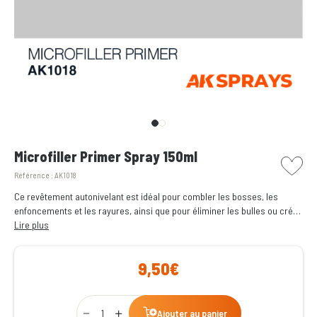
picto w
Microfiller Primer Spray 150ml
Référence :
AK1018
Ce revêtement autonivelant est idéal pour combler les bosses, les
enfoncements et les rayures, ainsi que pour éliminer les bulles ou créer
de la texture. 150ml.
Lire plus
9,50€
Qty
Ajouter au panier