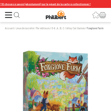
choses à savoir (absolument) sur le géant de la carte à collectionner !
Ouvrir le menu
Connexion
Votre panier
Ouvrir la recherche
Accueil
/
Jeux de société
/
Par éditeurs
/
0-9 , A , B , C
/
Alley Cat Games
/
Foxglove Farm