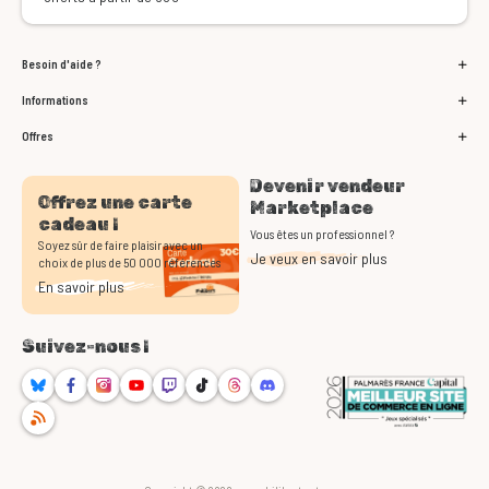
Besoin d'aide ?
Informations
Offres
Devenir vendeur
Offrez une carte
Marketplace
cadeau !
Vous êtes un professionnel ?
Soyez sûr de faire plaisir avec un
Je veux en savoir plus
choix de plus de 50 000 références
En savoir plus
Suivez-nous !
Bluesky
Facebook
Instagram
Youtube
Twitch
TikTok
Threads
Discord
RSS