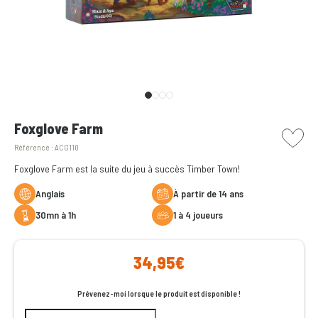
picto w
Foxglove Farm
Référence :
ACG110
Foxglove Farm est la suite du jeu à succès Timber Town!
Anglais
à partir de 14 ans
30mn à 1h
1 à 4 joueurs
34,95€
Prévenez-moi lorsque le produit est disponible !