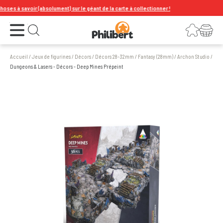
es à savoir (absolument) sur le géant de la carte à collectionner !
Ouvrir le menu
Connexion
Votre panier
Ouvrir la recherche
Accueil
/
Jeux de figurines
/
Décors
/
Décors 28-32mm
/
Fantasy (28mm)
/
Archon Studio
/
Dungeons & Lasers - Décors - Deep Mines Prépeint