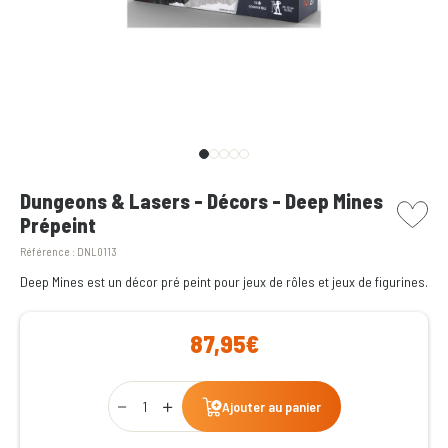
picto w
Dungeons & Lasers - Décors - Deep Mines
Prépeint
Référence :
DNL0113
Deep Mines est un décor pré peint pour jeux de rôles et jeux de figurines.
87,95€
Qty
Ajouter au panier