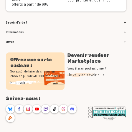
offerts à partir de 60€
Besoin d'aide ?
Informations
Offres
Devenir vendeur
Offrez une carte
Marketplace
cadeau !
Vous êtes un professionnel ?
Soyez sûr de faire plaisir avec un
Je veux en savoir plus
choix de plus de 40 000 références
En savoir plus
Suivez-nous !
Bluesky
Facebook
Instagram
Youtube
Twitch
TikTok
Threads
Discord
RSS