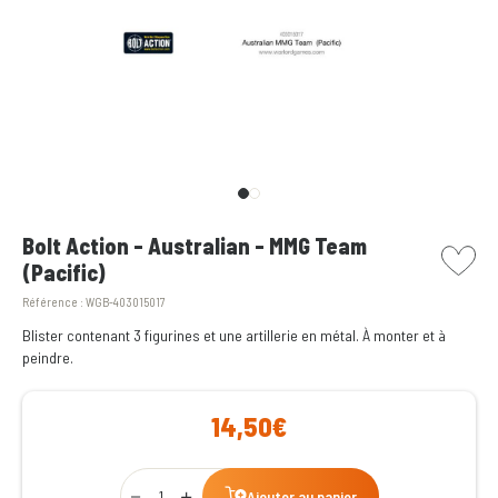
picto w
Bolt Action - Australian - MMG Team
(Pacific)
Référence :
WGB-403015017
Blister contenant 3 figurines et une artillerie en métal. À monter et à
peindre.
14,50€
Qty
Ajouter au panier