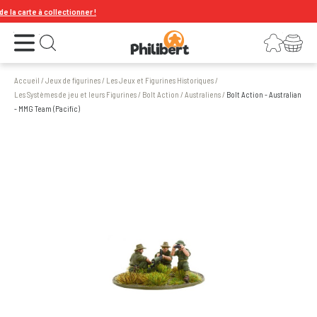
a carte à collectionner !
Ouvrir le menu
Connexion
Votre panier
Ouvrir la recherche
Accueil
/
Jeux de figurines
/
Les Jeux et Figurines Historiques
/
Les Systèmes de jeu et leurs Figurines
/
Bolt Action
/
Australiens
/
Bolt Action - Australian
- MMG Team (Pacific)