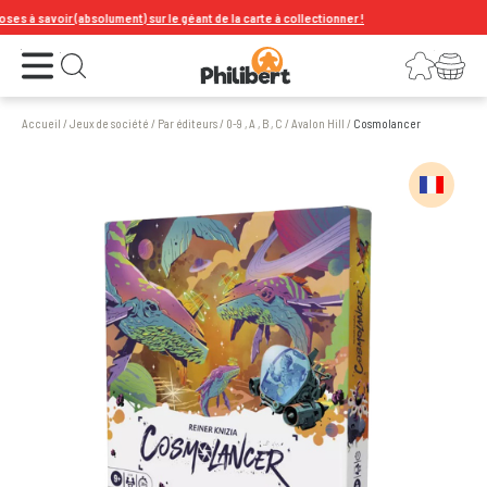
à savoir (absolument) sur le géant de la carte à collectionner !
Ouvrir le menu
Connexion
Votre panier
Ouvrir la recherche
Accueil
/
Jeux de société
/
Par éditeurs
/
0-9 , A , B , C
/
Avalon Hill
/
Cosmolancer