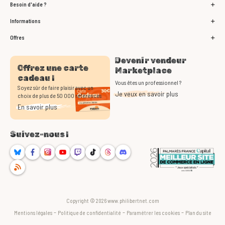
Besoin d'aide ?
Informations
Offres
Devenir vendeur
Offrez une carte
Marketplace
cadeau !
Vous êtes un professionnel ?
Soyez sûr de faire plaisir avec un
Je veux en savoir plus
choix de plus de 50 000 références
En savoir plus
Suivez-nous !
Bluesky
Facebook
Instagram
Youtube
Twitch
TikTok
Threads
Discord
RSS
Copyright © 2026 www.philibertnet.com
-
-
-
Mentions légales
Politique de confidentialité
Paramétrer les cookies
Plan du site