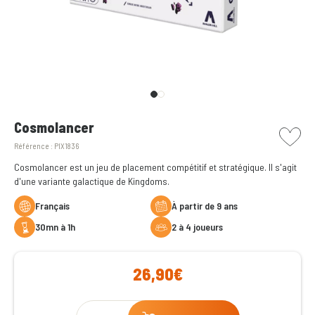
picto w
Cosmolancer
Référence :
PIX1836
Cosmolancer est un jeu de placement compétitif et stratégique. Il s'agit
d'une variante galactique de Kingdoms.
Français
à partir de 9 ans
30mn à 1h
2 à 4 joueurs
26,90€
Qty