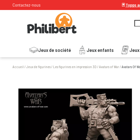
Contactez-nous
🃏
Topps ar
Jeux de société
Jeux enfants
Jeux
Accueil
/
Jeux de figurines
/
Les figurines en impression 3D
/
Avatars of War
/
Avatars Of W