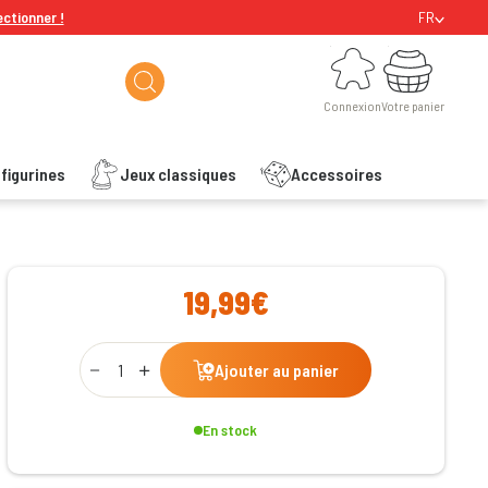
ectionner !
FR
Connexion
Votre panier
Connexion
Votre panier
figurines
Jeux classiques
Accessoires
ishlist
19,99€
Qty
Ajouter au panier
En stock