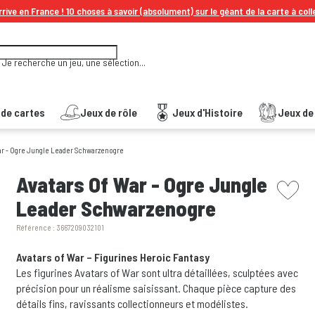
rive en France ! 10 choses à savoir (absolument) sur le géant de la carte à coll
Je recherche un jeu, une sélection...
 de cartes
Jeux de rôle
Jeux d'Histoire
Jeux de 
ar - Ogre Jungle Leader Schwarzenogre
picto w
Avatars Of War - Ogre Jungle
Leader Schwarzenogre
Référence :
3667209032101
Avatars of War – Figurines Heroic Fantasy
Les figurines Avatars of War sont ultra détaillées, sculptées avec
précision pour un réalisme saisissant. Chaque pièce capture des
détails fins, ravissants collectionneurs et modélistes.