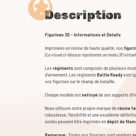
Description
Figurines 3D - Informations et Détails
Imprimées en résine de haute qualité, nos
figuri
(Le visuel ci-dessus représente un rendu 3D virtuel
Les
régiments
sont composés de plusieurs modè
d'armement. Les régiments
Battle Ready
sont sp
vos figurines sur le champ de bataille.
Chaque modèle est
nettoyé
de ses supports d'im
Nous utilisons notre propre marque de
résine f
robustesse, flexibilité et une excellente définiti
socles peuvent être imprimés en
dépôt de filam
Remarque
: Toutes nos figurines sont vendues
n