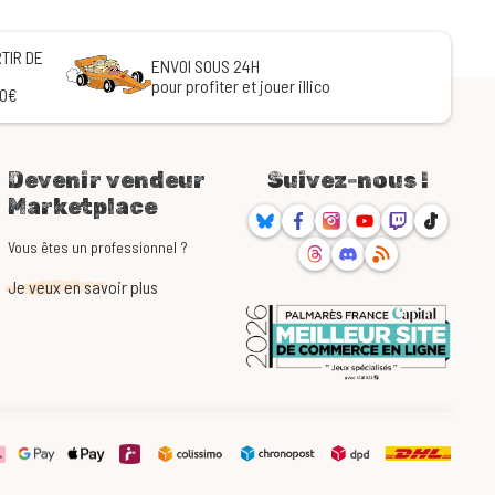
TIR DE
ENVOI SOUS 24H
pour profiter et jouer illico
60€
Devenir vendeur
Suivez-nous !
Marketplace
Bluesky
Facebook
Instagram
Youtube
Twitch
TikTok
Threads
Discord
RSS
Vous êtes un professionnel ?
Je veux en savoir plus