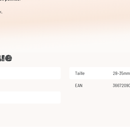
k.
ue
Taille
28-35mm
EAN
3667209