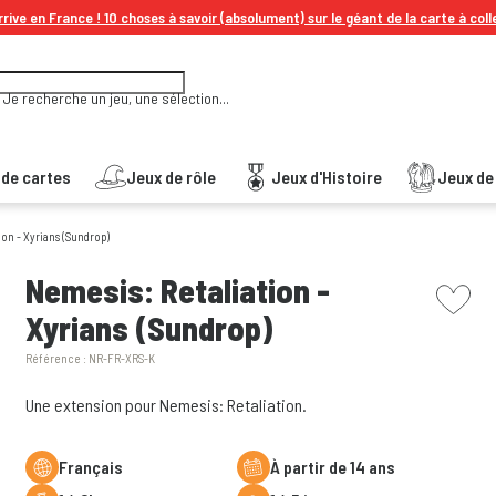
rive en France ! 10 choses à savoir (absolument) sur le géant de la carte à coll
Je recherche un jeu, une sélection...
 de cartes
Jeux de rôle
Jeux d'Histoire
Jeux de 
on - Xyrians (Sundrop)
picto w
Nemesis: Retaliation -
Xyrians (Sundrop)
Référence :
NR-FR-XRS-K
Une extension pour Nemesis: Retaliation.
Français
à partir de 14 ans