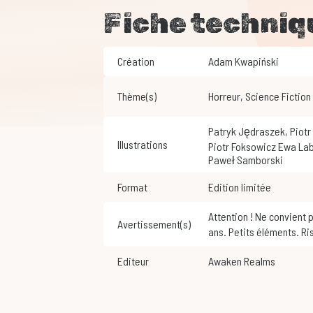
Fiche techniq
Création
Adam Kwapiński
Thème(s)
Horreur
,
Science Fiction
Patryk Jędraszek
,
Piot
Illustrations
Piotr Foksowicz Ewa La
Paweł Samborski
Format
Edition limitée
Attention ! Ne convient pas aux enfants de moins de 3
Avertissement(s)
ans. Petits éléments. Ri
Editeur
Awaken Realms