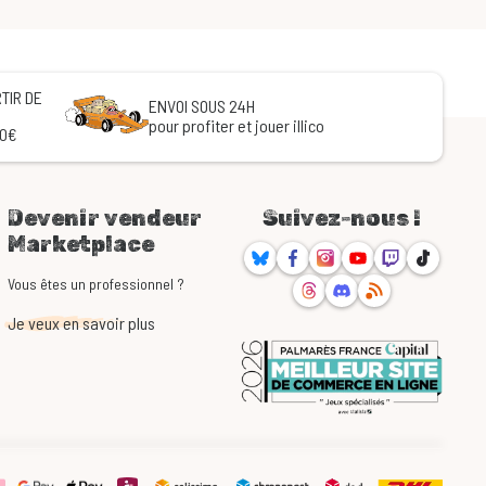
TIR DE
ENVOI SOUS 24H
pour profiter et jouer illico
60€
Devenir vendeur
Suivez-nous !
Marketplace
Bluesky
Facebook
Instagram
Youtube
Twitch
TikTok
Threads
Discord
RSS
Vous êtes un professionnel ?
Je veux en savoir plus