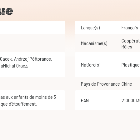
ue
Langue(s)
Français
Coopérat
Mécanisme(s)
Rôles
r Gacek
,
Andrzej Półtoranos
,
Matière(s)
Plastique
baMichał Oracz
,
Pays de Provenance
Chine
EAN
2100001
sque d'étouffement.