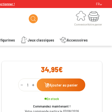
ectionner !
FR
Connexion
Votre panier
Connexion
Votre panier
figurines
Jeux classiques
Accessoires
ishlist
34,95€
Qty
Ajouter au panier
En stock
Commandez maintenant !
Votre commande partira le 07/08/2026