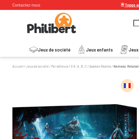
Contactez-nous
🃏
Topps ar
Jeux de société
Jeux enfants
Jeux
Accueil
/
Jeux de société
/
Par éditeurs
/
0-9 , A , B , C
/
Awaken Realms
/
Nemesis: Retaliati