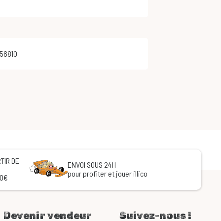
056810
TIR DE
ENVOI SOUS 24H
pour profiter et jouer illico
60€
Devenir vendeur
Suivez-nous !