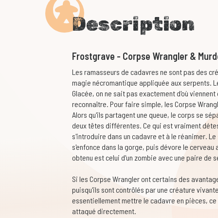
Description
Frostgrave - Corpse Wrangler & Murd
Les ramasseurs de cadavres ne sont pas des créat
magie nécromantique appliquée aux serpents. Les
Glacée, on ne sait pas exactement d'où viennent 
reconnaître. Pour faire simple, les Corpse Wrangle
Alors qu'ils partagent une queue, le corps se sé
deux têtes différentes. Ce qui est vraiment détes
s'introduire dans un cadavre et à le réanimer. Le
s'enfonce dans la gorge, puis dévore le cerveau a
obtenu est celui d'un zombie avec une paire de s
Si les Corpse Wrangler ont certains des avantages
puisqu'ils sont contrôlés par une créature vivan
essentiellement mettre le cadavre en pièces, ce 
attaqué directement.