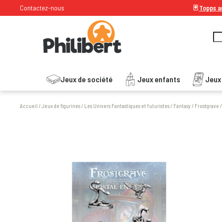
Contactez-nous
🃏
Topps ar
Jeux de société
Jeux enfants
Jeux
Accueil
/
Jeux de figurines
/
Les Univers Fantastiques et futuristes
/
Fantasy
/
Frostgrave