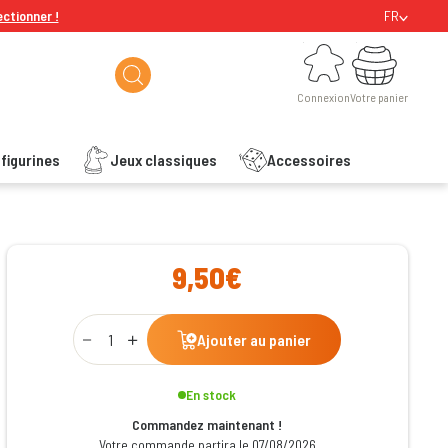
ectionner !
FR
Connexion
Votre panier
Connexion
Votre panier
figurines
Jeux classiques
Accessoires
ishlist
9,50€
Qty
Ajouter au panier
En stock
Commandez maintenant !
Votre commande partira le 07/08/2026