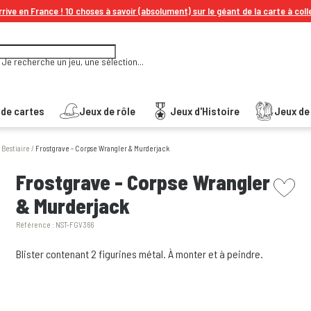
rive en France ! 10 choses à savoir (absolument) sur le géant de la carte à coll
Je recherche un jeu, une sélection...
 de cartes
Jeux de rôle
Jeux d'Histoire
Jeux de 
/
Bestiaire
/
Frostgrave - Corpse Wrangler & Murderjack
picto w
Frostgrave - Corpse Wrangler
& Murderjack
Référence :
NST-FGV366
Blister contenant 2 figurines métal. À monter et à peindre.