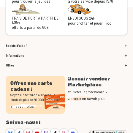
pour trouver le jeu idéal
à votre service depuis 1978
FRAIS DE PORT À PARTIR DE
ENVOI SOUS 24H
1,95€
pour profiter et jouer illico
offerts à partir de 60€
Besoin d'aide ?
Informations
Offres
Devenir vendeur
Offrez une carte
Marketplace
cadeau !
Vous êtes un professionnel ?
Soyez sûr de faire plaisir avec un
Je veux en savoir plus
choix de plus de 50 000 références
En savoir plus
Suivez-nous !
Bluesky
Facebook
Instagram
Youtube
Twitch
TikTok
Threads
Discord