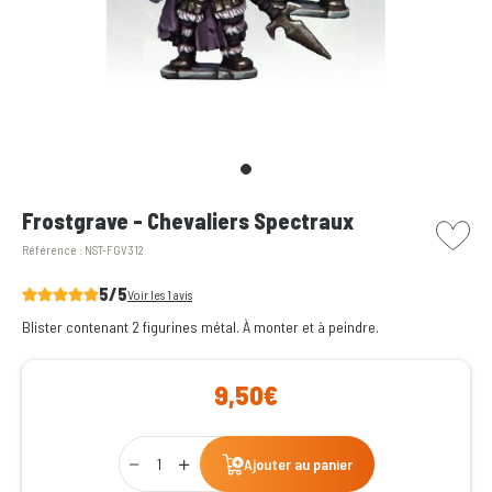
picto w
Frostgrave - Chevaliers Spectraux
Référence :
NST-FGV312
5/5
Voir les 1 avis
Blister contenant 2 figurines métal. À monter et à peindre.
9,50€
Qty
Ajouter au panier