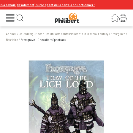
avoir (absolument) sur le géant de la carte à collectionner !
Ouvrir le menu
Connexion
Votre panier
Ouvrir la recherche
Accueil
/
Jeux de figurines
/
Les Univers Fantastiques et futuristes
/
Fantasy
/
Frostgrave
/
Bestiaire
/
Frostgrave - Chevaliers Spectraux