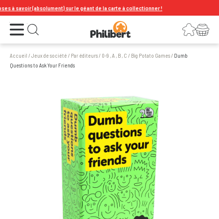
 à savoir (absolument) sur le géant de la carte à collectionner !
Ouvrir le menu
Connexion
Votre panier
Ouvrir la recherche
Accueil
/
Jeux de société
/
Par éditeurs
/
0-9 , A , B , C
/
Big Potato Games
/
Dumb
Questions to Ask Your Friends