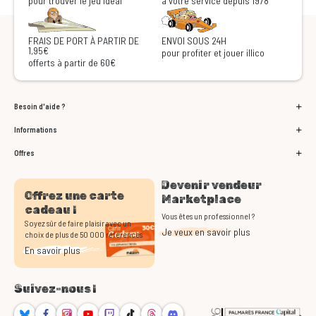
pour trouver le jeu idéal
à votre service depuis 1978
FRAIS DE PORT À PARTIR DE
ENVOI SOUS 24H
1,95€
pour profiter et jouer illico
offerts à partir de 60€
Besoin d'aide ?
Informations
Offres
Devenir vendeur
Offrez une carte
Marketplace
cadeau !
Vous êtes un professionnel ?
Soyez sûr de faire plaisir avec un
Je veux en savoir plus
choix de plus de 50 000 références
En savoir plus
Suivez-nous !
Bluesky
Facebook
Instagram
Youtube
Twitch
TikTok
Threads
Discord