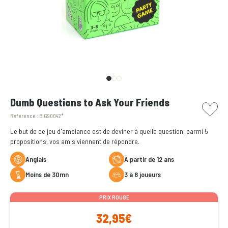
picto w
Dumb Questions to Ask Your Friends
Référence :
BIG90042*
Le but de ce jeu d'ambiance est de deviner à quelle question, parmi 5
propositions, vos amis viennent de répondre.
Anglais
à partir de 12 ans
moins de 30mn
3 à 8 joueurs
PRIX ROUGE
32,95€