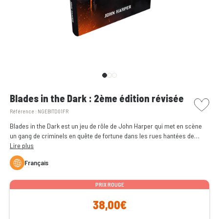
picto w
Blades in the Dark : 2ème édition révisée
Référence :
NGEBITD01FR
Blades in the Dark est un jeu de rôle de John Harper qui met en scène
un gang de criminels en quête de fortune dans les rues hantées de
Duskvol.
Lire plus
Français
PRIX ROUGE
38,00€