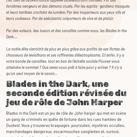
fantômes vengeurs et des démons cruels. Par les esprits- gardiens masqués
et leurs terribles crochets de lumière. Par des inspecteurs aux yeux vifs et
leurs corbeaux. Par de séduisants colporteurs de vice et de plaisir.
Par des voleurs, des tueurs et des canailles comme vous, les Blades in the
Dark....
La noble élite s'enrichit de plus en plus grâce aux profits de ses flottes de
chasseurs de léviathans et ses raffineries d'électroplasma. Et enfin, il y a
votre bande de canailles, tout en bas de l'échelle sociale Pouvez-vous
atteindre le sommet ? Que serez-vous prêt à faire pour y arriver ? Il n'y a
qu'un seul moyen de le savoir...
Blades in the Dark, une
seconde édition révisée du
jeu de rôle de John Harper
Blades in the Dark est un jeu de rôle de John Harper qui met en scène
un gang de criminels en quête de fortune dans les rues hantées de
Duskvol. Vous y trouverez braquages, poursuites, mystères occultes,
marchandages dangereux, escarmouches sanglantes et, surtout,