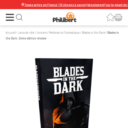
🃏
Topps arrive en France ! 10 choses à savoir (absolument) sur le géant de la car
Ouvrir le menu
Connexion
Votre panier
Ouvrir la recherche
Accueil
/
Jeux de rôle
/
Univers
/
Médiéval et Fantastique
/
Blades in the Dark
/
Blades in
the Dark : 2ème édition révisée