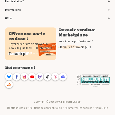
Besoin d'aide ?
Informations
Offres
Devenir vendeur
Offrez une carte
Marketplace
cadeau !
Vous êtes un professionnel ?
Soyez sûr de faire plaisir avec un
Je veux en savoir plus
choix de plus de 50 000 références
En savoir plus
Suivez-nous !
Bluesky
Facebook
Instagram
Youtube
Twitch
TikTok
Threads
Discord
RSS
Copyright © 2026 www.philibertnet.com
-
-
-
Mentions légales
Politique de confidentialité
Paramétrer les cookies
Plan du site