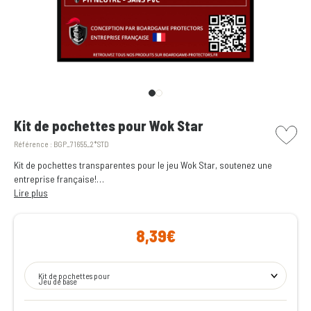
picto w
Kit de pochettes pour Wok Star
Référence :
BGP_71655_2*STD
Kit de pochettes transparentes pour le jeu Wok Star, soutenez une
entreprise française!
Lire plus
Toutes les sleeves dont vous avez besoin pour protéger les cartes du
jeu
Wok Star
, réunies dans un unique pack.
8,39€
Soyez plus sereins lors de vos soirées jeux en vous assurant qu'elles ne
seront pas gâchées par un verre renversé!
Kit de pochettes pour
Jeu de base