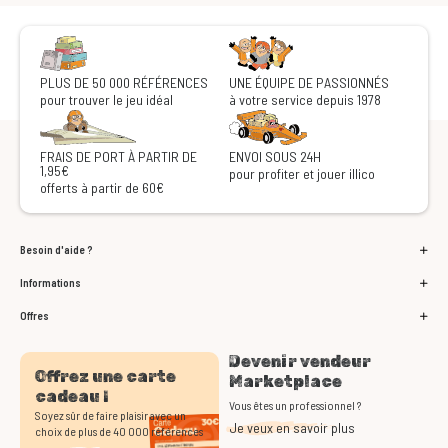
PLUS DE 50 000 RÉFÉRENCES
UNE ÉQUIPE DE PASSIONNÉS
pour trouver le jeu idéal
à votre service depuis 1978
FRAIS DE PORT À PARTIR DE
ENVOI SOUS 24H
1,95€
pour profiter et jouer illico
offerts à partir de 60€
Besoin d'aide ?
Informations
Offres
Devenir vendeur
Offrez une carte
Marketplace
cadeau !
Vous êtes un professionnel ?
Soyez sûr de faire plaisir avec un
Je veux en savoir plus
choix de plus de 40 000 références