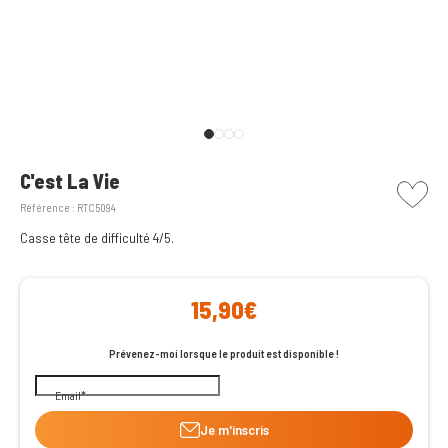
picto w
C'est La Vie
Référence :
RTC5094
Casse tête de difficulté 4/5.
15,90€
Prévenez-moi lorsque le produit est disponible !
Email
Je m'inscris