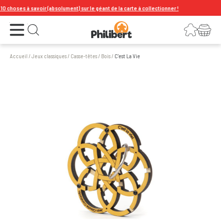
 choses à savoir (absolument) sur le géant de la carte à collectionner !
Ouvrir le menu
Connexion
Votre panier
Ouvrir la recherche
Accueil
/
Jeux classiques
/
Casse-têtes
/
Bois
/
C'est La Vie