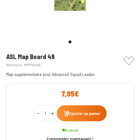
picto w
ASL Map Board 49
Référence :
MMPParts49
Map supplémentaire pour Advanced Squad Leader.
7,95€
Qty
Ajouter au panier
En stock
Commandez maintenant !