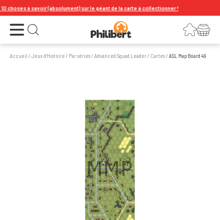
 choses à savoir (absolument) sur le géant de la carte à collectionner !
Ouvrir le menu
Connexion
Votre panier
Ouvrir la recherche
Accueil
/
Jeux d'Histoire
/
Par séries
/
Advanced Squad Leader
/
Cartes
/
ASL Map Board 49