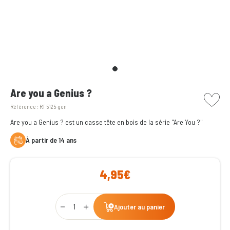
picto w
Are you a Genius ?
Référence :
RT 5125-gen
Are you a Genius ? est un casse tête en bois de la série "Are You ?"
à partir de 14 ans
4,95€
Qty
Ajouter au panier