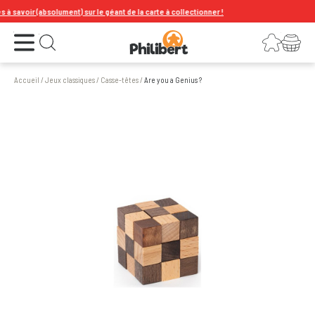
savoir (absolument) sur le géant de la carte à collectionner !
Ouvrir le menu
Connexion
Votre panier
Ouvrir la recherche
Accueil
/
Jeux classiques
/
Casse-têtes
/
Are you a Genius ?