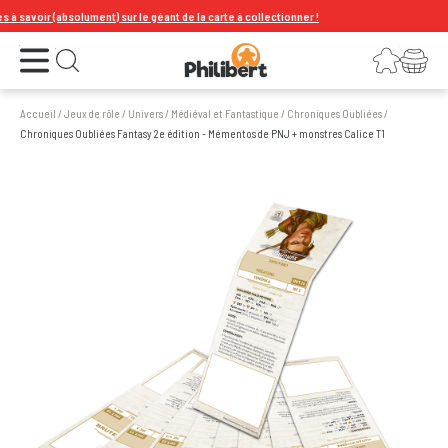
voir (absolument) sur le géant de la carte à collectionner !
Ouvrir le menu
Connexion
Votre panier
Ouvrir la recherche
Accueil
/
Jeux de rôle
/
Univers
/
Médiéval et Fantastique
/
Chroniques Oubliées
/
Chroniques Oubliées Fantasy 2e édition - Mémentos de PNJ + monstres Calice T1