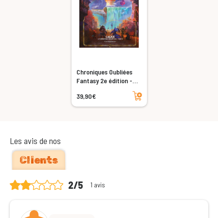
Chroniques Oubliées
Fantasy 2e édition -
Calice, Le Crépuscule
Ajouter au panier
39,90€
des Déesses - Tome 1
Les avis de nos
Clients
2/5
1 avis