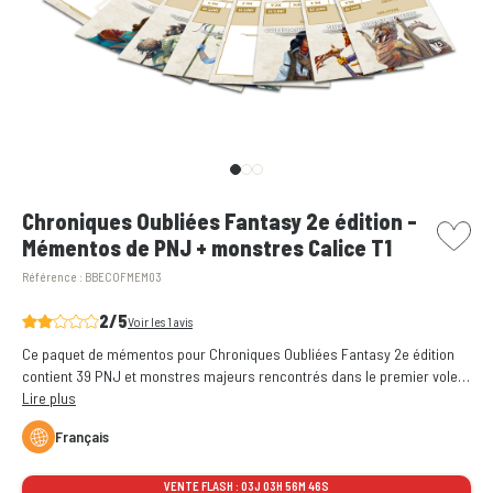
picto w
Chroniques Oubliées Fantasy 2e édition -
Mémentos de PNJ + monstres Calice T1
Référence :
BBECOFMEM03
2/5
Voir les 1 avis
Ce paquet de mémentos pour Chroniques Oubliées Fantasy 2e édition
contient 39 PNJ et monstres majeurs rencontrés dans le premier volet
de la campagne Calice - Le Crépuscule des Déesses.
Lire plus
Français
VENTE FLASH :
03J 03H 56M 46S