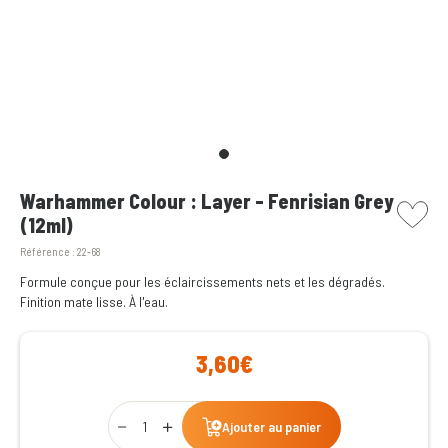
picto w
Warhammer Colour : Layer - Fenrisian Grey
(12ml)
Référence :
22-68
Formule conçue pour les éclaircissements nets et les dégradés.
Finition mate lisse. À l'eau.
3,60€
Qty
Ajouter au panier