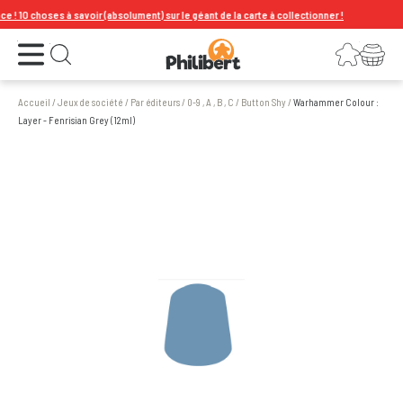
! 10 choses à savoir (absolument) sur le géant de la carte à collectionner !
Ouvrir le menu
Connexion
Votre panier
Ouvrir la recherche
Accueil
/
Jeux de société
/
Par éditeurs
/
0-9 , A , B , C
/
Button Shy
/
Warhammer Colour :
Layer - Fenrisian Grey (12ml)