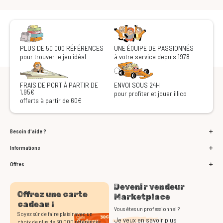
PLUS DE 50 000 RÉFÉRENCES
UNE ÉQUIPE DE PASSIONNÉS
pour trouver le jeu idéal
à votre service depuis 1978
FRAIS DE PORT À PARTIR DE
ENVOI SOUS 24H
1,95€
pour profiter et jouer illico
offerts à partir de 60€
Besoin d'aide ?
Informations
Offres
Devenir vendeur
Offrez une carte
Marketplace
cadeau !
Vous êtes un professionnel ?
Soyez sûr de faire plaisir avec un
Je veux en savoir plus
choix de plus de 50 000 références