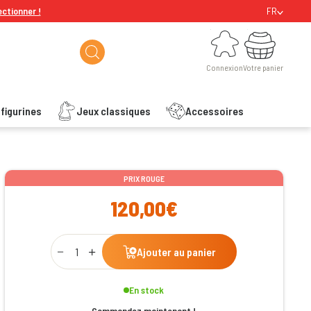
ectionner !
FR
Connexion
Votre panier
Connexion
Votre panier
figurines
Jeux classiques
Accessoires
ishlist
PRIX ROUGE
120,00€
Qty
Ajouter au panier
En stock
Commandez maintenant !