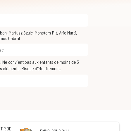
obon
,
Mariusz Szulc
,
Monsters Pit
,
Ario Murti
,
omes Cabral
pse
ts éléments. Risque d'étouffement.
TIR DE
ENVOI SOUS 24H