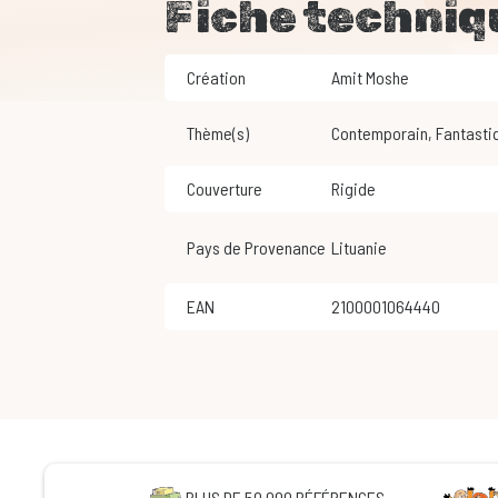
Fiche techniq
Création
Amit Moshe
Thème(s)
Contemporain
,
Fantasti
Couverture
Rigide
Pays de Provenance
Lituanie
EAN
2100001064440
PLUS DE 50 000 RÉFÉRENCES