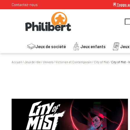
Contactez-nous
🃏
Topps ar
Jeux de société
Jeux enfants
Jeux
Accueil
/
Jeux de rôle
/
Univers
/
Victorien et Contemporain
/
City of Mist
/
City of Mist - 