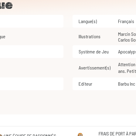
ue
Langue(s)
Français
Marcin S
que
Illustrations
Carlos G
Système de Jeu
Apocaly
Attention ! Ne convient pas aux enfants de moins de 3
Avertissement(s)
ans. Peti
Editeur
Barbu Inc
FRAIS DE PORT À PAR
UNE ÉQUIPE DE PASSIONNÉS