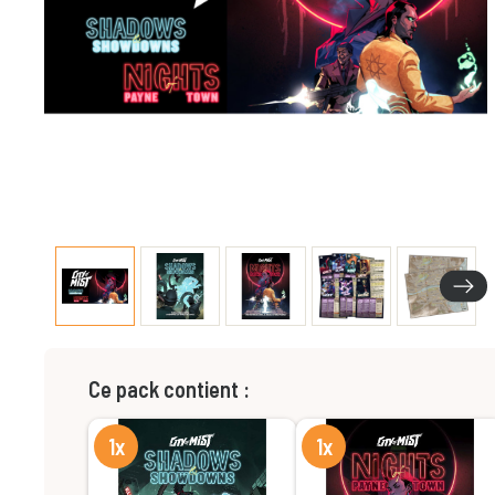
Ce pack contient :
1x
1x