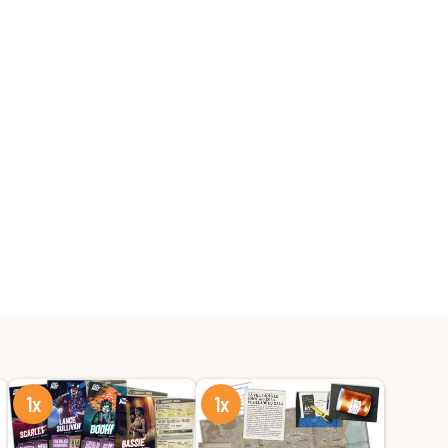
1x
1x