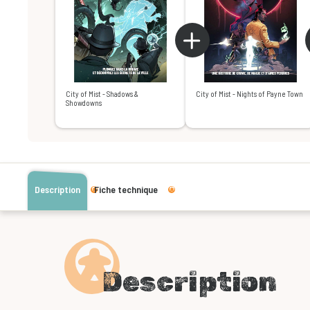
City of Mist - Shadows &
City of Mist - Nights of Payne Town
Showdowns
Description
Fiche technique
Description