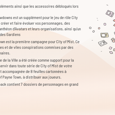
léments ainsi que les accessoires débloqués lors
downs est un supplément pour le jeu de rôle City
r créer et faire évoluer vos personnages, des
nthéon d’Avatars et leurs organisations, ainsi qu’un
 des Gardiens
own est la première campagne pour City of Mist. Ce
des et de viles conspirations commises par des
naires.
e de la Ville a été créée comme support pour la
vir dans toute série de City of Mist de votre
ent accompagnée de 8 feuilles cartonnées à
f Payne Town, à distribuer aux joueurs.
pack contient 7 dossiers de personnages en grand