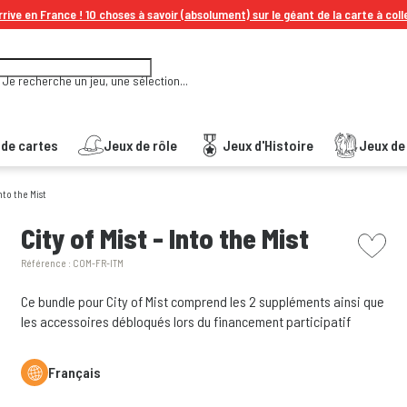
rive en France ! 10 choses à savoir (absolument) sur le géant de la carte à coll
Je recherche un jeu, une sélection...
 de cartes
Jeux de rôle
Jeux d'Histoire
Jeux de 
Into the Mist
picto w
City of Mist - Into the Mist
Référence :
COM-FR-ITM
Ce bundle pour City of Mist comprend les 2 suppléments ainsi que
les accessoires débloqués lors du financement participatif
Français