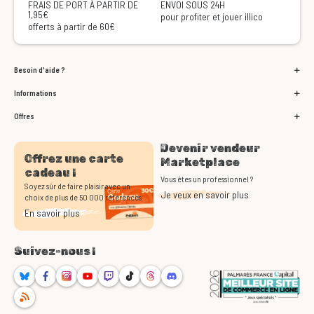
FRAIS DE PORT À PARTIR DE
ENVOI SOUS 24H
1,95€
pour profiter et jouer illico
offerts à partir de 60€
Besoin d'aide ?
Informations
Offres
Devenir vendeur
Offrez une carte
Marketplace
cadeau !
Vous êtes un professionnel ?
Soyez sûr de faire plaisir avec un
Je veux en savoir plus
choix de plus de 50 000 références
En savoir plus
Suivez-nous !
Bluesky
Facebook
Instagram
Youtube
Twitch
TikTok
Threads
Discord
RSS