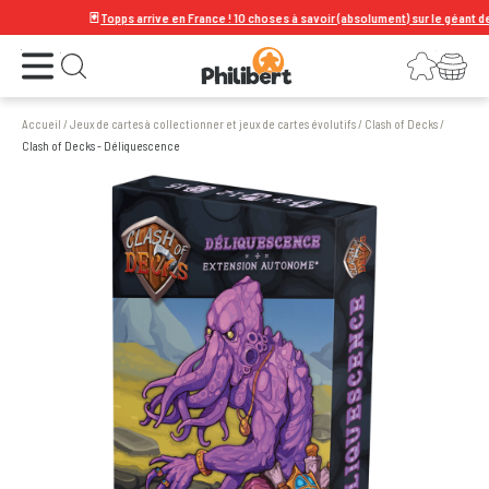
🃏
Topps arrive en France ! 10 choses à savoir (absolument) sur le géant de la ca
Ouvrir le menu
Connexion
Votre panier
Ouvrir la recherche
Accueil
/
Jeux de cartes à collectionner et jeux de cartes évolutifs
/
Clash of Decks
/
Clash of Decks - Déliquescence