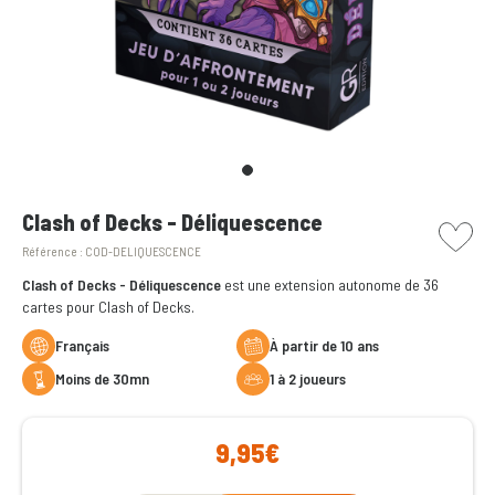
picto w
Clash of Decks - Déliquescence
Référence :
COD-DELIQUESCENCE
Clash of Decks - Déliquescence
est une extension autonome de 36
cartes pour Clash of Decks.
Français
à partir de 10 ans
moins de 30mn
1 à 2 joueurs
9,95€